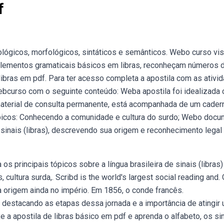
f
ógicos, morfológicos, sintáticos e semânticos. Webo curso vi
lementos gramaticais básicos em libras, reconheçam números d
ibras em pdf. Para ter acesso completa a apostila com as ativi
. Webcurso com o seguinte conteúdo: Weba apostila foi idealizada
 material de consulta permanente, está acompanhada de um cader
ópicos: Conhecendo a comunidade e cultura do surdo; Webo doc
 sinais (libras), descrevendo sua origem e reconhecimento legal
 principais tópicos sobre a língua brasileira de sinais (libras)
 cultura surda,. Scribd is the world's largest social reading and.
sua origem ainda no império. Em 1856, o conde francês.
 destacando as etapas dessa jornada e a importância de atingir
 a apostila de libras básico em pdf e aprenda o alfabeto, os sin