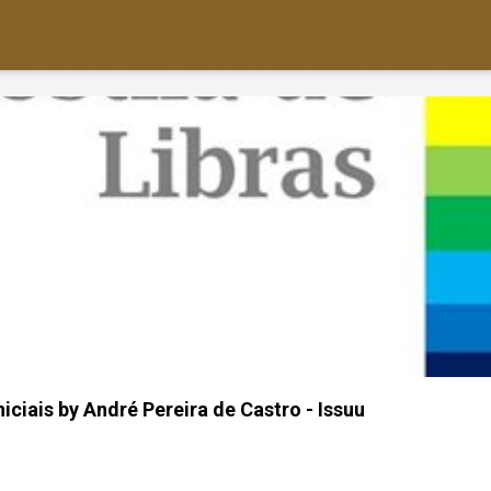
niciais by André Pereira de Castro - Issuu