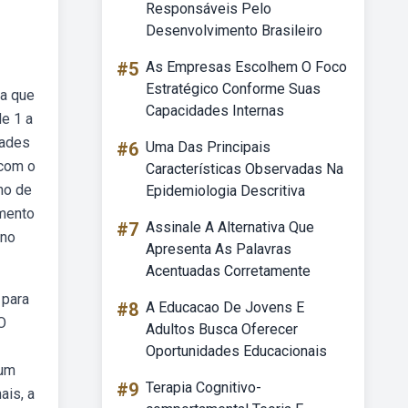
Responsáveis Pelo
Desenvolvimento Brasileiro
#5
As Empresas Escolhem O Foco
Estratégico Conforme Suas
sa que
Capacidades Internas
e 1 a
dades
#6
Uma Das Principais
 com o
Características Observadas Na
no de
Epidemiologia Descritiva
umento
#7
Assinale A Alternativa Que
 no
Apresenta As Palavras
Acentuadas Corretamente
 para
#8
A Educacao De Jovens E
 O
Adultos Busca Oferecer
Oportunidades Educacionais
 um
#9
Terapia Cognitivo-
ais, a