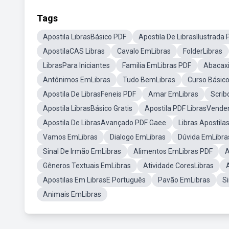
Tags
Apostila LibrasBásico PDF
Apostila De LibrasIlustrada
ApostilaCAS Libras
Cavalo EmLibras
FolderLibras
LibrasPara Iniciantes
Familia EmLibras PDF
Abacaxi
Antônimos EmLibras
Tudo BemLibras
Curso Básico
Apostila De LibrasFeneis PDF
Amar EmLibras
Scrib
Apostila LibrasBásico Gratis
Apostila PDF LibrasVend
Apostila De LibrasAvançado PDF Gaee
Libras Apostila
Vamos EmLibras
Dialogo EmLibras
Dúvida EmLibra
Sinal De Irmão EmLibras
Alimentos EmLibras PDF
A
Gêneros Textuais EmLibras
Atividade CoresLibras
Apostilas Em LibrasE Português
Pavão EmLibras
Si
Animais EmLibras