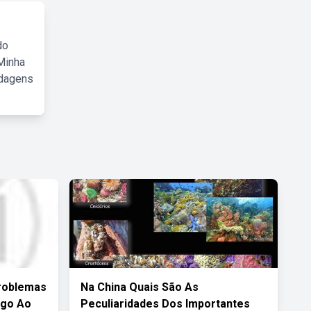
do
Minha
rdagens
Problemas
Na China Quais São As
ogo Ao
Peculiaridades Dos Importantes