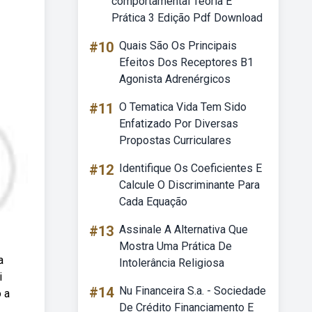
comportamental Teoria E
Prática 3 Edição Pdf Download
#10
Quais São Os Principais
Efeitos Dos Receptores B1
Agonista Adrenérgicos
#11
O Tematica Vida Tem Sido
Enfatizado Por Diversas
Propostas Curriculares
#12
Identifique Os Coeficientes E
Calcule O Discriminante Para
Cada Equação
#13
Assinale A Alternativa Que
Mostra Uma Prática De
a
Intolerância Religiosa
i
#14
Nu Financeira S.a. - Sociedade
 a
De Crédito Financiamento E