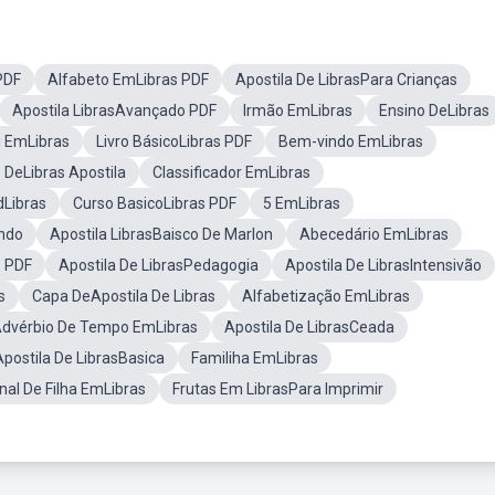
 PDF
Alfabeto EmLibras PDF
Apostila De LibrasPara Crianças
Apostila LibrasAvançado PDF
Irmão EmLibras
Ensino DeLibras
 EmLibras
Livro BásicoLibras PDF
Bem-vindo EmLibras
 DeLibras Apostila
Classificador EmLibras
dLibras
Curso BasicoLibras PDF
5 EmLibras
endo
Apostila LibrasBaisco De Marlon
Abecedário EmLibras
s PDF
Apostila De LibrasPedagogia
Apostila De LibrasIntensivão
s
Capa DeApostila De Libras
Alfabetização EmLibras
dvérbio De Tempo EmLibras
Apostila De LibrasCeada
Apostila De LibrasBasica
Familiha EmLibras
nal De Filha EmLibras
Frutas Em LibrasPara Imprimir