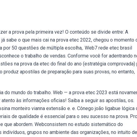
zer a prova pela primeira vez! O conteúdo se divide entre: A
 já sabe o que mais cai na prova etec 2022, chegou o momento 
 por 50 questões de múltipla escolha,. Web7 rede etec brasil
sconhece o trabalho de vendas. Conforme você for adentrando n
stões na prova da etec do final do ano (estratégia comprovada) 
o produz apostilas de preparação para suas provas, no entanto,
a do mundo do trabalho. Web — a prova etec 2023 está novame
 atento às informações oficias! Saiba a seguir as apostilas, os.
osina monteiro vianna extensão e. e. Cônego joão ligabue lógica 
riais de qualidade é essencial para o seu sucesso na prova. Pr
os e que abordem. Webconsistem no estudo sistemático do
ndivíduos, grupos no ambiente das organizações, no intuito d