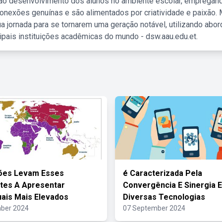
 ao desenvolvimento dos alunos no ambiente escolar, empregan
nexões genuínas e são alimentados por criatividade e paixão. 
a jornada para se tornarem uma geração notável, utilizando abo
ipais instituições acadêmicas do mundo - dsw.aau.edu.et.
ões Levam Esses
é Caracterizada Pela
tes A Apresentar
Convergência E Sinergia E
ais Mais Elevados
Diversas Tecnologias
ber 2024
07 September 2024