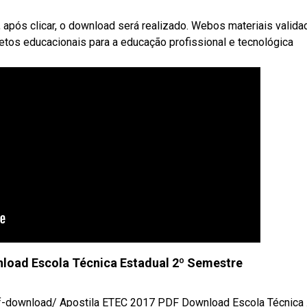
, após clicar, o download será realizado. Webos materiais valid
tos educacionais para a educação profissional e tecnológica
load Escola Técnica Estadual 2º Semestre
-download/ Apostila ETEC 2017 PDF Download Escola Técnica .