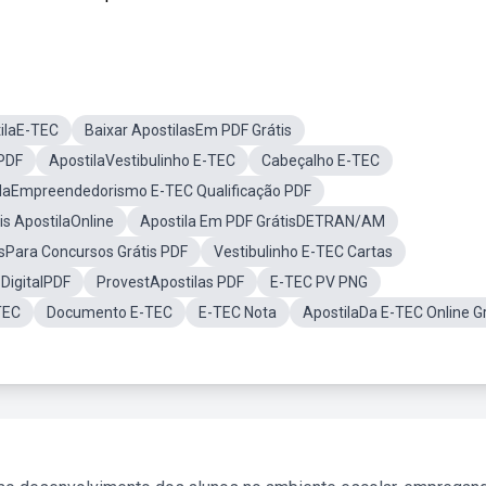
ilaE-TEC
Baixar ApostilasEm PDF Grátis
PDF
ApostilaVestibulinho E-TEC
Cabeçalho E-TEC
ilaEmpreendedorismo E-TEC Qualificação PDF
is ApostilaOnline
Apostila Em PDF GrátisDETRAN/AM
sPara Concursos Grátis PDF
Vestibulinho E-TEC Cartas
 DigitalPDF
ProvestApostilas PDF
E-TEC PV PNG
TEC
Documento E-TEC
E-TEC Nota
ApostilaDa E-TEC Online Gr