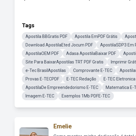
Tags
Apostila BBGratis PDF
Apostila EmPDF Grátis
Apost
Download ApostilaEted Jocum PDF
ApostilaSDP3 Em 
ApostilaOEM PDF
Adasa ApostilaBaixar PDF
Apost
Site Para BaixarApostilas TRT PDF Gratis
Imprimir Grát
e-Tec BrasilApostilas
Comprovante E-TEC
Apostila
Provas E-TECPDF
E-TEC Redação
E-TEC Eletronica
ApostilaDe Empreendedorismo E-TEC
Matematica E-
Imagem E-TEC
Exemplos 1Mb PDFE-TEC
Emelie