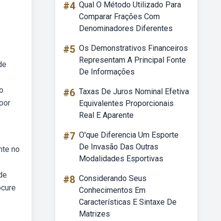
#4
Qual O Método Utilizado Para
Comparar Frações Com
Denominadores Diferentes
#5
Os Demonstrativos Financeiros
Representam A Principal Fonte
de
De Informações
o
#6
Taxas De Juros Nominal Efetiva
por
Equivalentes Proporcionais
Real E Aparente
#7
O'que Diferencia Um Esporte
De Invasão Das Outras
nte no
Modalidades Esportivas
de
#8
Considerando Seus
ocure
Conhecimentos Em
Características E Sintaxe De
e
Matrizes