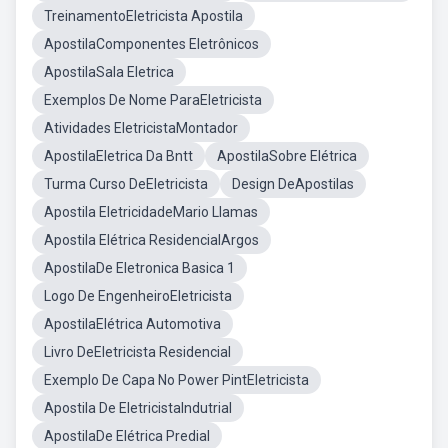
TreinamentoEletricista Apostila
ApostilaComponentes Eletrônicos
ApostilaSala Eletrica
Exemplos De Nome ParaEletricista
Atividades EletricistaMontador
ApostilaEletrica Da Bntt
ApostilaSobre Elétrica
Turma Curso DeEletricista
Design DeApostilas
Apostila EletricidadeMario Llamas
Apostila Elétrica ResidencialArgos
ApostilaDe Eletronica Basica 1
Logo De EngenheiroEletricista
ApostilaElétrica Automotiva
Livro DeEletricista Residencial
Exemplo De Capa No Power PintEletricista
Apostila De EletricistaIndutrial
ApostilaDe Elétrica Predial