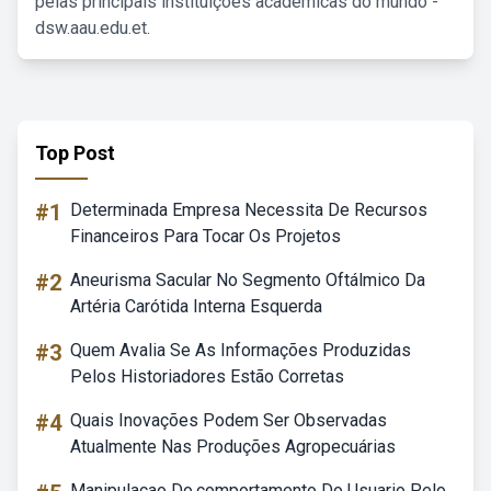
pelas principais instituições acadêmicas do mundo -
dsw.aau.edu.et.
Top Post
#1
Determinada Empresa Necessita De Recursos
Financeiros Para Tocar Os Projetos
#2
Aneurisma Sacular No Segmento Oftálmico Da
Artéria Carótida Interna Esquerda
#3
Quem Avalia Se As Informações Produzidas
Pelos Historiadores Estão Corretas
#4
Quais Inovações Podem Ser Observadas
Atualmente Nas Produções Agropecuárias
Manipulacao Do.comportamento Do Usuario Pelo