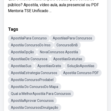
público? Apostila, vídeo aula, aula presencial ou PDF
Mentoria TSE Unificado ...
Tags
ApostilaPara Concurso
ApostilasPara Concursos
Apostila ConcursoDo Inss
ConcursoBnB
ApostilaOpção
NovaConcursos Apostila
ApostilasDe Concursoa
ApostilasGratuitas
ApostilasSus
ApostilasGratis
SoluçãoApostilas
ApostilaEstrategia Concursos
Apostila Concurso PDF
Apostila ConcursoProdabel
Apostila Do ConcursoDo Mapa
Qual a MelhorApostila Para Concursos
ApostilaAprovar Concursos
Apostila ConcursosDivulgação