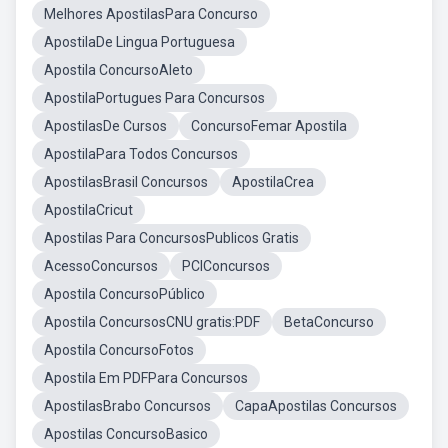
Melhores ApostilasPara Concurso
ApostilaDe Lingua Portuguesa
Apostila ConcursoAleto
ApostilaPortugues Para Concursos
ApostilasDe Cursos
ConcursoFemar Apostila
ApostilaPara Todos Concursos
ApostilasBrasil Concursos
ApostilaCrea
ApostilaCricut
Apostilas Para ConcursosPublicos Gratis
AcessoConcursos
PCIConcursos
Apostila ConcursoPúblico
Apostila ConcursosCNU gratis:PDF
BetaConcurso
Apostila ConcursoFotos
Apostila Em PDFPara Concursos
ApostilasBrabo Concursos
CapaApostilas Concursos
Apostilas ConcursoBasico