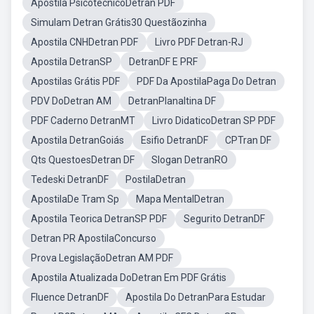
Apostila PsicotécnicoDetran PDF
Simulam Detran Grátis30 Questãozinha
Apostila CNHDetran PDF
Livro PDF Detran-RJ
Apostila DetranSP
DetranDF E PRF
Apostilas Grátis PDF
PDF Da ApostilaPaga Do Detran
PDV DoDetran AM
DetranPlanaltina DF
PDF Caderno DetranMT
Livro DidaticoDetran SP PDF
Apostila DetranGoiás
Esifio DetranDF
CPTran DF
Qts QuestoesDetran DF
Slogan DetranRO
Tedeski DetranDF
PostilaDetran
ApostilaDe Tram Sp
Mapa MentalDetran
Apostila Teorica DetranSP PDF
Segurito DetranDF
Detran PR ApostilaConcurso
Prova LegislaçãoDetran AM PDF
Apostila Atualizada DoDetran Em PDF Grátis
Fluence DetranDF
Apostila Do DetranPara Estudar