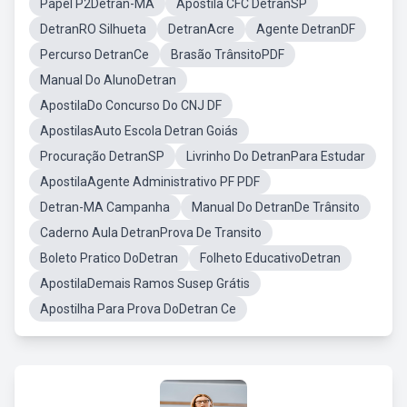
Papel P2Detran-MA
Apostila CFC DetranSP
DetranRO Silhueta
DetranAcre
Agente DetranDF
Percurso DetranCe
Brasão TrânsitoPDF
Manual Do AlunoDetran
ApostilaDo Concurso Do CNJ DF
ApostilasAuto Escola Detran Goiás
Procuração DetranSP
Livrinho Do DetranPara Estudar
ApostilaAgente Administrativo PF PDF
Detran-MA Campanha
Manual Do DetranDe Trânsito
Caderno Aula DetranProva De Transito
Boleto Pratico DoDetran
Folheto EducativoDetran
ApostilaDemais Ramos Susep Grátis
Apostilha Para Prova DoDetran Ce