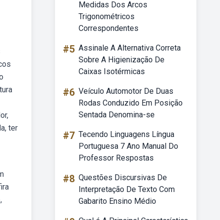
Medidas Dos Arcos
Trigonométricos
Correspondentes
#5
Assinale A Alternativa Correta
s
Sobre A Higienização De
cos
Caixas Isotérmicas
 o
tura
#6
Veículo Automotor De Duas
Rodas Conduzido Em Posição
Sentada Denomina-se
or,
a, ter
#7
Tecendo Linguagens Língua
Portuguesa 7 Ano Manual Do
Professor Respostas
em
#8
Questões Discursivas De
ira
Interpretação De Texto Com
,
Gabarito Ensino Médio