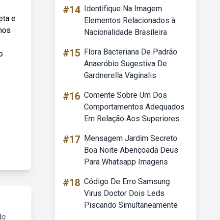
#14
Identifique Na Imagem
eta e
Elementos Relacionados à
rnos
Nacionalidade Brasileira
#15
Flora Bacteriana De Padrão
o
Anaeróbio Sugestiva De
Gardnerella Vaginalis
#16
Comente Sobre Um Dos
Comportamentos Adequados
Em Relação Aos Superiores
#17
Mensagem Jardim Secreto
Boa Noite Abençoada Deus
Para Whatsapp Imagens
#18
Código De Erro Samsung
Virus Doctor Dois Leds
Piscando Simultaneamente
do