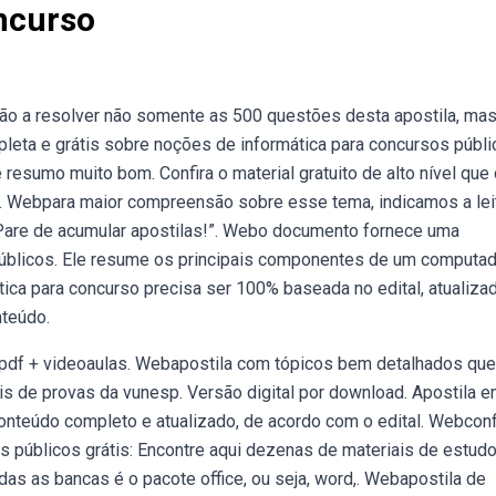
ncurso
rão a resolver não somente as 500 questões desta apostila, ma
eta e grátis sobre noções de informática para concursos públi
 resumo muito bom. Confira o material gratuito de alto nível que
ê. Webpara maior compreensão sobre esse tema, indicamos a lei
: Pare de acumular apostilas!”. Webo documento fornece uma
públicos. Ele resume os principais componentes de um computad
tica para concurso precisa ser 100% baseada no edital, atualizad
nteúdo.
 pdf + videoaulas. Webapostila com tópicos bem detalhados que
is de provas da vunesp. Versão digital por download. Apostila 
Conteúdo completo e atualizado, de acordo com o edital. Webconf
s públicos grátis: Encontre aqui dezenas de materiais de estudo
as as bancas é o pacote office, ou seja, word,. Webapostila de