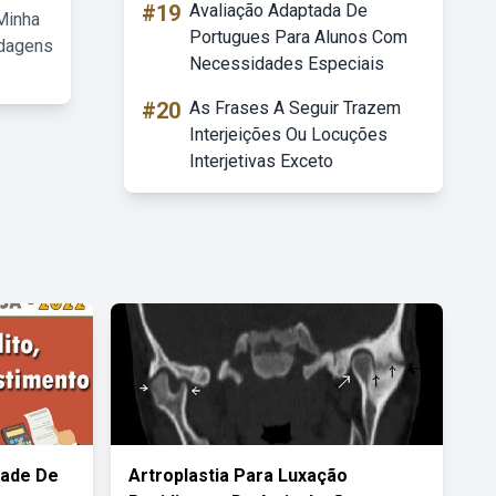
#19
Avaliação Adaptada De
Minha
Portugues Para Alunos Com
rdagens
Necessidades Especiais
#20
As Frases A Seguir Trazem
Interjeições Ou Locuções
Interjetivas Exceto
dade De
Artroplastia Para Luxação