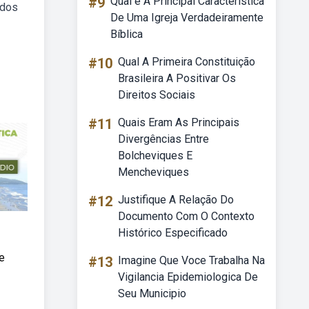
#9
Qual é A Principal Característica
ados
De Uma Igreja Verdadeiramente
Bíblica
#10
Qual A Primeira Constituição
Brasileira A Positivar Os
Direitos Sociais
#11
Quais Eram As Principais
Divergências Entre
Bolcheviques E
Mencheviques
#12
Justifique A Relação Do
Documento Com O Contexto
Histórico Especificado
e
#13
Imagine Que Voce Trabalha Na
Vigilancia Epidemiologica De
Seu Municipio