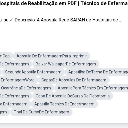
Hospitais de Reabilitação em PDF | Técnico de Enfer
-se ✓ Descrição: A Apostila Rede SARAH de Hospitais de ...
emCap
Apostila De EnfermagemPara Imprimir
a De Enfermagem
Baixar WallpaperDe Enfermagem
SegundaApostila Enfermagem
Apostilha DeTecno De Enferma
so EnfermagemWord
CapasDe Apostilas De Enfermagem
a OcorrênciaDe Enfermagem
ApostilaPara Técnico Em Enfermagem
 De Enfermagem
Capa De Apostila DeCurso De Flebotomia
De Enfermagem
Apostila Tecnico DeEngermagem
agem
Final Do CursoDe Enfermagem