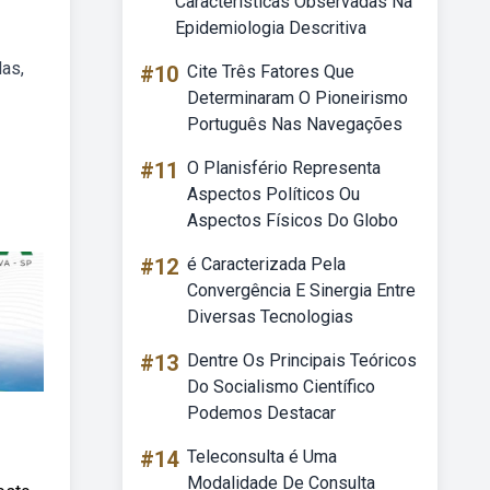
Características Observadas Na
Epidemiologia Descritiva
las,
#10
Cite Três Fatores Que
Determinaram O Pioneirismo
Português Nas Navegações
#11
O Planisfério Representa
Aspectos Políticos Ou
Aspectos Físicos Do Globo
#12
é Caracterizada Pela
Convergência E Sinergia Entre
Diversas Tecnologias
#13
Dentre Os Principais Teóricos
Do Socialismo Científico
Podemos Destacar
#14
Teleconsulta é Uma
Modalidade De Consulta