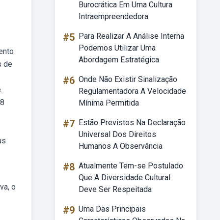
Burocrática Em Uma Cultura
Intraempreendedora
#5
Para Realizar A Análise Interna
Podemos Utilizar Uma
ento
Abordagem Estratégica
s de
#6
Onde Não Existir Sinalização
.
Regulamentadora A Velocidade
88
Mínima Permitida
#7
Estão Previstos Na Declaração
Universal Dos Direitos
us
Humanos A Observância
#8
Atualmente Tem-se Postulado
Que A Diversidade Cultural
va, o
Deve Ser Respeitada
#9
Uma Das Principais