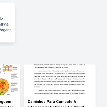
do
Minha
rdagens
seguem
Caminhos Para Combate A