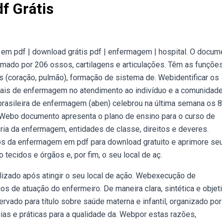
f Grátis
m pdf | download grátis pdf | enfermagem | hospital. O docum
mado por 206 ossos, cartilagens e articulações. Têm as funçõe
 (coração, pulmão), formação de sistema de. Webidentificar os
onais de enfermagem no atendimento ao indivíduo e a comunidade
 brasileira de enfermagem (aben) celebrou na última semana os 
 Webo documento apresenta o plano de ensino para o curso de
ia da enfermagem, entidades de classe, direitos e deveres.
s da enfermagem em pdf para download gratuito e aprimore se
tecidos e órgãos e, por fim, o seu local de aç.
zado após atingir o seu local de ação. Webexecução de
 de atuação do enfermeiro. De maneira clara, sintética e objeti
rvado para título sobre saúde materna e infantil, organizado por
gias e práticas para a qualidade da. Webpor estas razões,