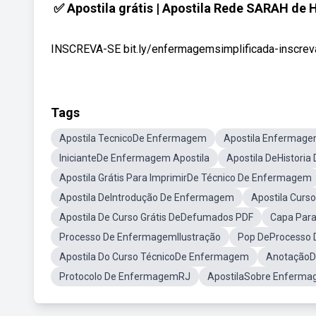
✅ Apostila grátis | Apostila Rede SARAH de 
INSCREVA-SE bit.ly/enfermagemsimplificada-inscreva
Tags
Apostila TecnicoDe Enfermagem
Apostila Enfermag
InicianteDe Enfermagem Apostila
Apostila DeHistori
Apostila Grátis Para ImprimirDe Técnico De Enfermagem
Apostila DeIntrodução De Enfermagem
Apostila Cur
Apostila De Curso Grátis DeDefumados PDF
Capa Par
Processo De EnfermagemIlustração
Pop DeProcesso
Apostila Do Curso TécnicoDe Enfermagem
Anotação
Protocolo De EnfermagemRJ
ApostilaSobre Enferm