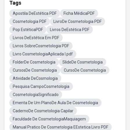
Tags
Apostila DeEstética PDF
Ficha MédicaPDF
Cosmetologia PDF
LivroDe Cosmetologia PDF
Pop EstéticaPDF
Livros DeEstética PDF
Livros DeEstética Em PDF
Livros SobreCosmetologia PDF
Livro CosmetologiaAplicada I.pdf
FolderDe Cosmetologia
SlideDe Cosmetologia
CursosDe Cosmetologia
CursoDe Cosmetologia
Atividade DeCosmologia
Pesquisa CampoCosmetologia
CosmetologiaSignificado
Ementa De Um PlanoDe Aula De Cosmetologia
CadernoDe Cosmetologia Capilar
Faculdade De CosmetologiaMaquiagem
Manual Pratico De Cosmetologia EEstetica Livro PDF