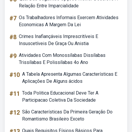
Relação Entre Imparcialidade
#7
Os Trabalhadores Informais Exercem Atividades
Economicas A Margem Da Lei
#8
Crimes Inafiançáveis Imprescritíveis E
Insuscetíveis De Graça Ou Anistia
#9
Atividades Com Monossílabas Dissílabas
Trissílabas E Polissílabas 4o Ano
#10
A Tabela Apresenta Algumas Características E
Aplicações De Alguns ácidos
#11
Toda Politica Educacional Deve Ter A
Participacao Coletiva Da Sociedade
#12
São Características Da Primeira Geração Do
Romantismo Brasileiro Exceto
#13
Quais Requisitos Físicos Básicos Para