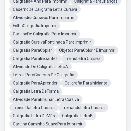
Caligrafia4 Ano Para Imprimir
Caligrafia ParaCrianças
CadernoDe Caligrafia Letra Cursiva
AtividadesCursivas Para Imprimir
FolhaCaligrafia Imprimir
CartilhaDe Caligrafia Para Imprimir
Caligrafia CursivaPontilhada Para Imprimir
Caligrafia ParaCopiar
Objetos ParaColorir E Imprimir
Caligrafia ParaIniciantes
TreinoLetra Cursiva
Atividade De Caligrafia LetraA
Letras ParaCaderno De Caligrafia
Caligrafia ParaAprender
Caligrafia ParaIniciante
Caligrafia Letra DeForma
Atividade ParaEnsinar Letra Cursiva
Treino DaLetra Cursiva
TreinandoLetra Cursiva
Caligrafia Letra DeMão
Caligrafia LetraB
Cartilha Caminho SuavePara Imprimir