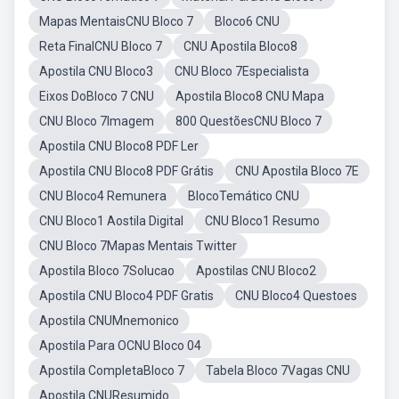
Mapas MentaisCNU Bloco 7
Bloco6 CNU
Reta FinalCNU Bloco 7
CNU Apostila Bloco8
Apostila CNU Bloco3
CNU Bloco 7Especialista
Eixos DoBloco 7 CNU
Apostila Bloco8 CNU Mapa
CNU Bloco 7Imagem
800 QuestõesCNU Bloco 7
Apostila CNU Bloco8 PDF Ler
Apostila CNU Bloco8 PDF Grátis
CNU Apostila Bloco 7E
CNU Bloco4 Remunera
BlocoTemático CNU
CNU Bloco1 Aostila Digital
CNU Bloco1 Resumo
CNU Bloco 7Mapas Mentais Twitter
Apostila Bloco 7Solucao
Apostilas CNU Bloco2
Apostila CNU Bloco4 PDF Gratis
CNU Bloco4 Questoes
Apostila CNUMnemonico
Apostila Para OCNU Bloco 04
Apostila CompletaBloco 7
Tabela Bloco 7Vagas CNU
Apostila CNUResumido