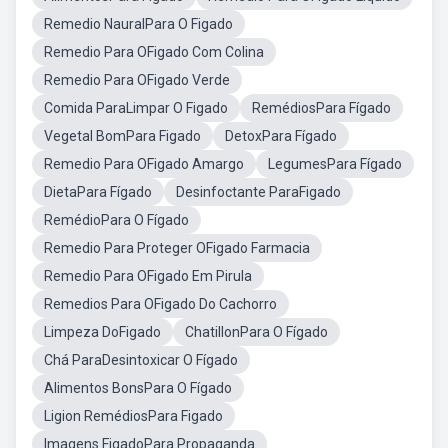
Remedio NauralPara O Figado
Remedio Para OFigado Com Colina
Remedio Para OFigado Verde
Comida ParaLimpar O Figado
RemédiosPara Fígado
Vegetal BomPara Figado
DetoxPara Fígado
Remedio Para OFigado Amargo
LegumesPara Fígado
DietaPara Fígado
Desinfoctante ParaFigado
RemédioPara O Fígado
Remedio Para Proteger OFigado Farmacia
Remedio Para OFigado Em Pirula
Remedios Para OFigado Do Cachorro
Limpeza DoFigado
ChatillonPara O Fígado
Chá ParaDesintoxicar O Fígado
Alimentos BonsPara O Fígado
Ligion RemédiosPara Figado
Imagens FigadoPara Propaganda