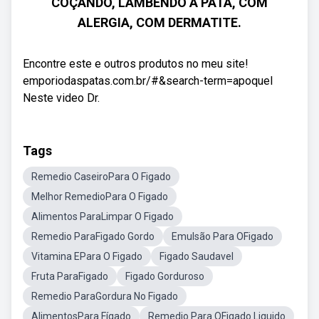
COÇANDO, LAMBENDO A PATA, COM
ALERGIA, COM DERMATITE.
Encontre este e outros produtos no meu site!
emporiodaspatas.com.br/#&search-term=apoquel
Neste video Dr.
Tags
Remedio CaseiroPara O Figado
Melhor RemedioPara O Figado
Alimentos ParaLimpar O Figado
Remedio ParaFigado Gordo
Emulsão Para OFigado
Vitamina EPara O Figado
Figado Saudavel
Fruta ParaFigado
Figado Gorduroso
Remedio ParaGordura No Figado
AlimentosPara Fígado
Remedio Para OFigado Liquido