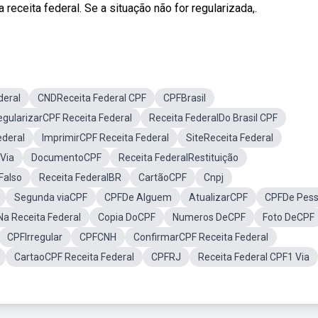
receita federal. Se a situação não for regularizada,.
deral
CNDReceita Federal CPF
CPFBrasil
egularizarCPF Receita Federal
Receita FederalDo Brasil CPF
ederal
ImprimirCPF Receita Federal
SiteReceita Federal
 Via
DocumentoCPF
Receita FederalRestituição
Falso
Receita FederalBR
CartãoCPF
Cnpj
Segunda viaCPF
CPFDe Alguem
AtualizarCPF
CPFDe Pes
a Receita Federal
Copia DoCPF
Numeros DeCPF
Foto DeCPF
CPFIrregular
CPFCNH
ConfirmarCPF Receita Federal
CartaoCPF Receita Federal
CPFRJ
Receita Federal CPF1 Via