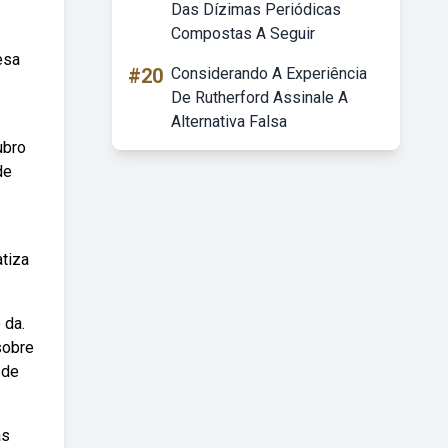
Das Dízimas Periódicas
Compostas A Seguir
esa
#20
Considerando A Experiência
De Rutherford Assinale A
Alternativa Falsa
ubro
de
atiza
 da.
sobre
 de
as