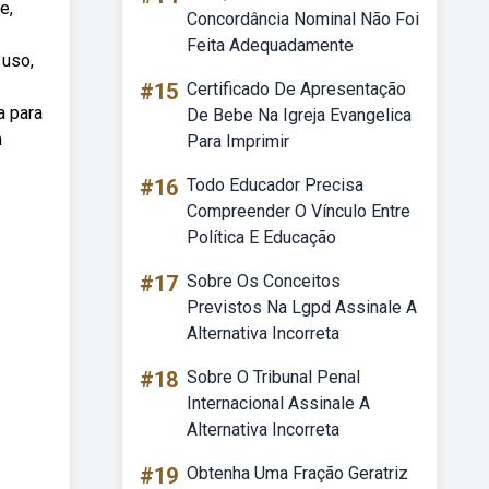
e,
Concordância Nominal Não Foi
Feita Adequadamente
 uso,
#15
Certificado De Apresentação
a para
De Bebe Na Igreja Evangelica
m
Para Imprimir
#16
Todo Educador Precisa
Compreender O Vínculo Entre
Política E Educação
#17
Sobre Os Conceitos
Previstos Na Lgpd Assinale A
Alternativa Incorreta
#18
Sobre O Tribunal Penal
Internacional Assinale A
Alternativa Incorreta
#19
Obtenha Uma Fração Geratriz