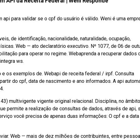
m API da Receita Federal | Weni Responde
api para validar se o cpf do usuário é válido. Weni é uma empr
s, de identificação, nacionalidade, naturalidade, ocupação,
físicas. Web — ato declaratório executivo. Nº 1077, de 06 de out
bilitação para operar no regime. Webaprenda a recuperar dados 
integra ws.
 e os exemplos de. Webapi de receita federal / irpf. Consulta
 partir do cpf, data de nascimento e ano informados. A api autom
4.
3) multivigente vigente original relacional. Disciplina, no âmbito
e permite a realização de consultas de dados, através de api, 
serviço você precisa de apenas duas informações: O cpf e a data
enviar. Web — mais de dez milhões de contribuintes, entre pesso