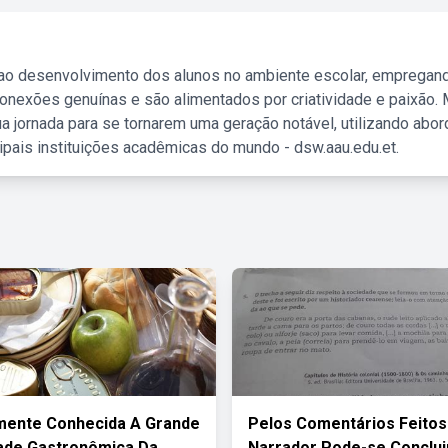
 ao desenvolvimento dos alunos no ambiente escolar, empregan
nexões genuínas e são alimentados por criatividade e paixão. 
a jornada para se tornarem uma geração notável, utilizando abo
ipais instituições acadêmicas do mundo - dsw.aau.edu.et.
mente Conhecida A Grande
Pelos Comentários Feitos
ade Gastronômica Da
Narrador Pode-se Conclui