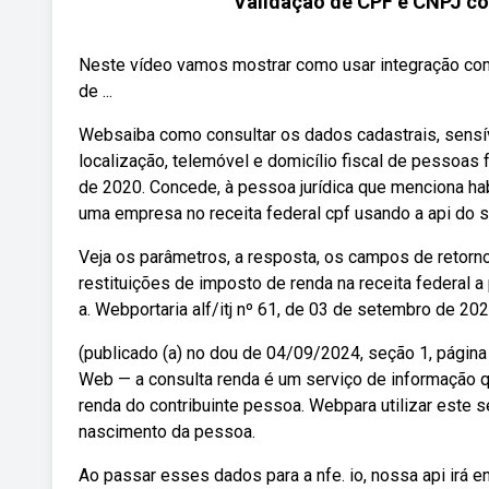
Validação de CPF e CNPJ co
Neste vídeo vamos mostrar como usar integração com 
de ...
Websaiba como consultar os dados cadastrais, sensívei
localização, telemóvel e domicílio fiscal de pessoas 
de 2020. Concede, à pessoa jurídica que menciona ha
uma empresa no receita federal cpf usando a api do s
Veja os parâmetros, a resposta, os campos de retorno
restituições de imposto de renda na receita federal a
a. Webportaria alf/itj nº 61, de 03 de setembro de 202
(publicado (a) no dou de 04/09/2024, seção 1, página 4
Web — a consulta renda é um serviço de informação qu
renda do contribuinte pessoa. Webpara utilizar este 
nascimento da pessoa.
Ao passar esses dados para a nfe. io, nossa api irá 