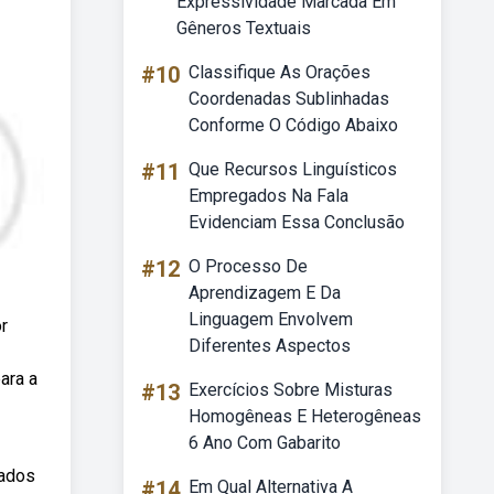
Expressividade Marcada Em
Gêneros Textuais
#10
Classifique As Orações
Coordenadas Sublinhadas
Conforme O Código Abaixo
#11
Que Recursos Linguísticos
Empregados Na Fala
Evidenciam Essa Conclusão
#12
O Processo De
Aprendizagem E Da
Linguagem Envolvem
r
Diferentes Aspectos
ara a
#13
Exercícios Sobre Misturas
Homogêneas E Heterogêneas
6 Ano Com Gabarito
dados
#14
Em Qual Alternativa A