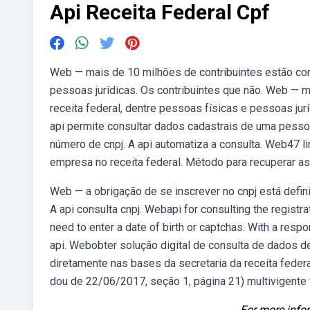
Api Receita Federal Cpf
Web — mais de 10 milhões de contribuintes estão com 
pessoas jurídicas. Os contribuintes que não. Web — m
receita federal, dentre pessoas físicas e pessoas jur
api permite consultar dados cadastrais de uma pessoa j
número de cnpj. A api automatiza a consulta. Web47 
empresa no receita federal. Método para recuperar a
Web — a obrigação de se inscrever no cnpj está definida
A api consulta cnpj. Webapi for consulting the registra
need to enter a date of birth or captchas. With a resp
api. Webobter solução digital de consulta de dados d
diretamente nas bases da secretaria da receita federal
dou de 22/06/2017, seção 1, página 21) multivigente vi
For more infor