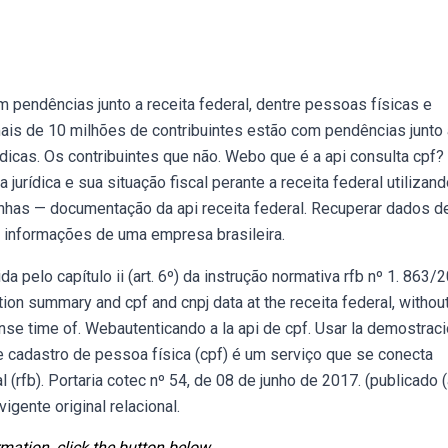
pendências junto a receita federal, dentre pessoas físicas e
ais de 10 milhões de contribuintes estão com pendências junto 
ídicas. Os contribuintes que não. Webo que é a api consulta cpf
urídica e sua situação fiscal perante a receita federal utilizand
linhas — documentação da api receita federal. Recuperar dados 
s informações de uma empresa brasileira.
 pelo capítulo ii (art. 6º) da instrução normativa rfb nº 1. 863/
tion summary and cpf and cnpj data at the receita federal, withou
onse time of. Webautenticando a la api de cpf. Usar la demostrac
e cadastro de pessoa física (cpf) é um serviço que se conecta
 (rfb). Portaria cotec nº 54, de 08 de junho de 2017. (publicado (
gente original relacional.
mation, click the button below.