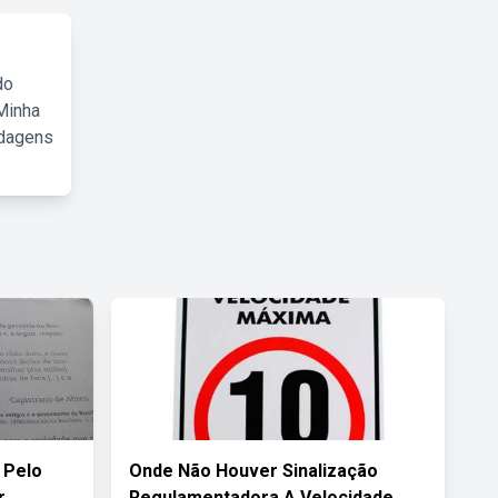
do
Minha
rdagens
 Pelo
Onde Não Houver Sinalização
r
Regulamentadora A Velocidade