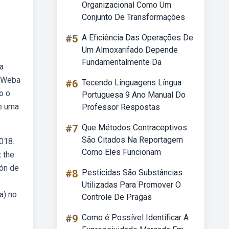
Organizacional Como Um
Conjunto De Transformações
#5
A Eficiência Das Operações De
Um Almoxarifado Depende
Fundamentalmente Da
a
? Weba
#6
Tecendo Linguagens Língua
o o
Portuguesa 9 Ano Manual Do
de uma
Professor Respostas
#7
Que Métodos Contraceptivos
São Citados Na Reportagem
2018.
Como Eles Funcionam
t the
ión de
#8
Pesticidas São Substâncias
Utilizadas Para Promover O
a) no
Controle De Pragas
#9
Como é Possível Identificar A