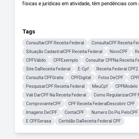
físicas e jurídicas em atividade, têm pendências com a 
Tags
ConsultarCPF Receita Federal
ConsultaCPF Receita Fe
Situação CadastralCPF Receita Federal
NovoCPF
R
CPFVálido
CPFExemplo
Consultar CPFNa Receita F
Site DaReceita Federal
E-Cpf
Receita Federal CPF2
Consulta CPFGratis
CPFDigital
Fotos DeCPF
CPF
PesquisarCPF Receita Federal
MeuCpf
CPFModelo
Vali DarCPF Na Receita Federal
Como RegularizarCPF N
ComprovanteCPF
CPF Receita FederalDescobrir CPF
Imagens DeCPF
ContaCPF
Numero Do Pis PeloCPF
E CPFSerasa
Certidão DaReceita Federal CPF