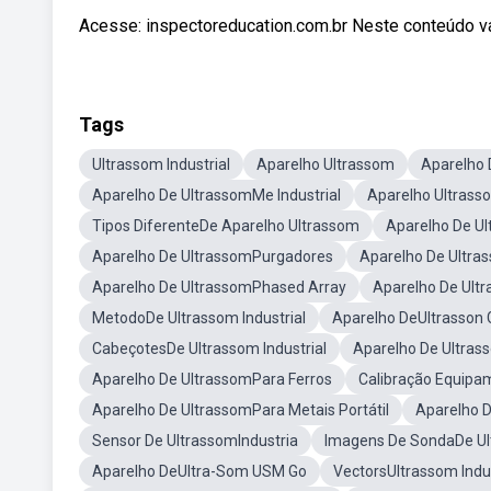
Acesse: inspectoreducation.com.br Neste conteúdo vam
Tags
Ultrassom Industrial
Aparelho Ultrassom
Aparelho 
Aparelho De UltrassomMe Industrial
Aparelho Ultrasso
Tipos DiferenteDe Aparelho Ultrassom
Aparelho De U
Aparelho De UltrassomPurgadores
Aparelho De Ultra
Aparelho De UltrassomPhased Array
Aparelho De Ult
MetodoDe Ultrassom Industrial
Aparelho DeUltrasson 
CabeçotesDe Ultrassom Industrial
Aparelho De Ultrass
Aparelho De UltrassomPara Ferros
Calibração Equipam
Aparelho De UltrassomPara Metais Portátil
Aparelho D
Sensor De UltrassomIndustria
Imagens De SondaDe Ult
Aparelho DeUltra-Som USM Go
VectorsUltrassom Indus