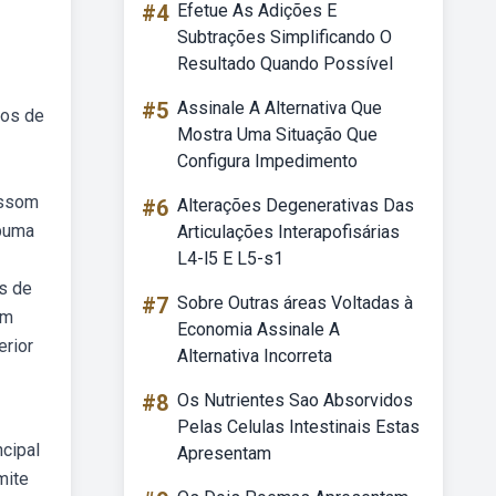
#4
Efetue As Adições E
Subtrações Simplificando O
Resultado Quando Possível
#5
Assinale A Alternativa Que
tos de
Mostra Uma Situação Que
Configura Impedimento
assom
#6
Alterações Degenerativas Das
ebuma
Articulações Interapofisárias
L4-l5 E L5-s1
as de
#7
Sobre Outras áreas Voltadas à
om
Economia Assinale A
erior
Alternativa Incorreta
#8
Os Nutrientes Sao Absorvidos
Pelas Celulas Intestinais Estas
ncipal
Apresentam
mite