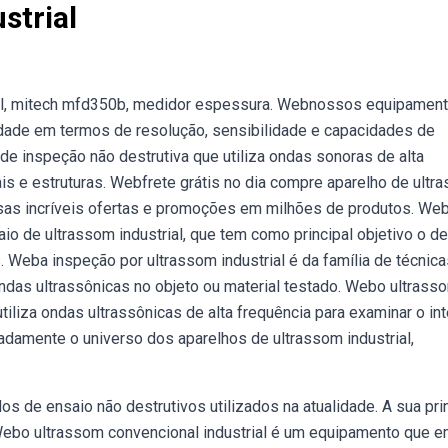
strial
ial, mitech mfd350b, medidor espessura. Webnossos equipamen
idade em termos de resolução, sensibilidade e capacidades de
de inspeção não destrutiva que utiliza ondas sonoras de alta
ais e estruturas. Webfrete grátis no dia compre aparelho de ultr
ssas incríveis ofertas e promoções em milhões de produtos. W
aio de ultrassom industrial, que tem como principal objetivo o de
. Weba inspeção por ultrassom industrial é da família de técnic
das ultrassônicas no objeto ou material testado. Webo ultrass
iliza ondas ultrassônicas de alta frequência para examinar o int
adamente o universo dos aparelhos de ultrassom industrial,
 de ensaio não destrutivos utilizados na atualidade. A sua pri
Webo ultrassom convencional industrial é um equipamento que e