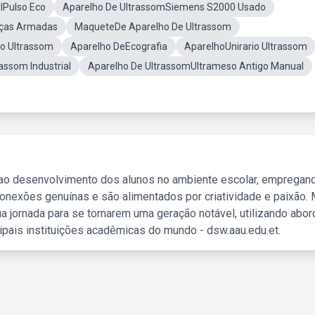
alPulso Eco
Aparelho De UltrassomSiemens S2000 Usado
rças Armadas
MaqueteDe Aparelho De Ultrassom
ho Ultrassom
Aparelho DeEcografia
AparelhoUnirario Ultrassom
assom Industrial
Aparelho De UltrassomUltrameso Antigo Manual
 ao desenvolvimento dos alunos no ambiente escolar, empregan
nexões genuínas e são alimentados por criatividade e paixão. 
a jornada para se tornarem uma geração notável, utilizando abo
ipais instituições acadêmicas do mundo - dsw.aau.edu.et.