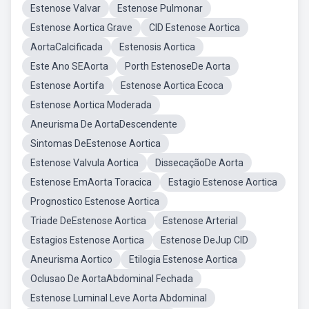
Estenose Valvar
Estenose Pulmonar
Estenose Aortica Grave
CID Estenose Aortica
AortaCalcificada
Estenosis Aortica
Este Ano SEAorta
Porth EstenoseDe Aorta
Estenose Aortifa
Estenose Aortica Ecoca
Estenose Aortica Moderada
Aneurisma De AortaDescendente
Sintomas DeEstenose Aortica
Estenose Valvula Aortica
DissecaçãoDe Aorta
Estenose EmAorta Toracica
Estagio Estenose Aortica
Prognostico Estenose Aortica
Triade DeEstenose Aortica
Estenose Arterial
Estagios Estenose Aortica
Estenose DeJup CID
Aneurisma Aortico
Etilogia Estenose Aortica
Oclusao De AortaAbdominal Fechada
Estenose Luminal Leve Aorta Abdominal