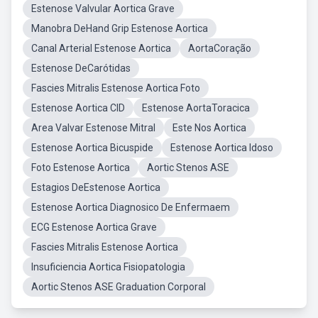
Estenose Valvular Aortica Grave
Manobra DeHand Grip Estenose Aortica
Canal Arterial Estenose Aortica
AortaCoração
Estenose DeCarótidas
Fascies Mitralis Estenose Aortica Foto
Estenose Aortica CID
Estenose AortaToracica
Area Valvar Estenose Mitral
Este Nos Aortica
Estenose Aortica Bicuspide
Estenose Aortica Idoso
Foto Estenose Aortica
Aortic Stenos ASE
Estagios DeEstenose Aortica
Estenose Aortica Diagnosico De Enfermaem
ECG Estenose Aortica Grave
Fascies Mitralis Estenose Aortica
Insuficiencia Aortica Fisiopatologia
Aortic Stenos ASE Graduation Corporal