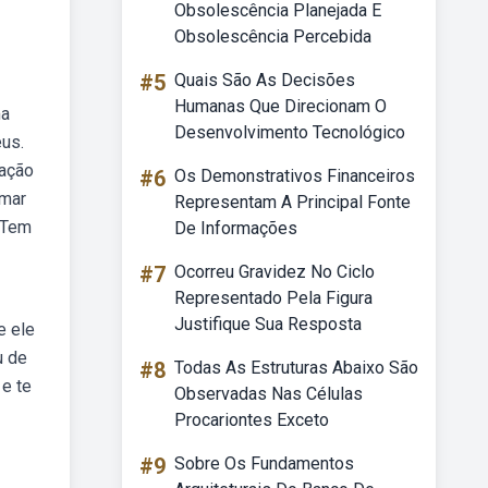
Obsolescência Planejada E
Obsolescência Percebida
#5
Quais São As Decisões
Humanas Que Direcionam O
ma
Desenvolvimento Tecnológico
us.
ração
#6
Os Demonstrativos Financeiros
amar
Representam A Principal Fonte
 Tem
De Informações
#7
Ocorreu Gravidez No Ciclo
Representado Pela Figura
Justifique Sua Resposta
e ele
u de
#8
Todas As Estruturas Abaixo São
 e te
Observadas Nas Células
Procariontes Exceto
#9
Sobre Os Fundamentos