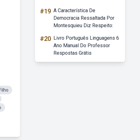
#19
A Característica De
Democracia Ressaltada Por
Montesquieu Diz Respeito:
#20
Livro Português Linguagens 6
Ano Manual Do Professor
Respostas Grátis
Filho
o