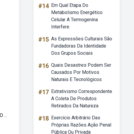
#14
Em Qual Etapa Do
Metabolismo Energético
Celular A Termogenina
Interfere
#15
As Expressões Culturais São
Fundadoras Da Identidade
Dos Grupos Sociais
#16
Quais Desastres Podem Ser
Causados Por Motivos
Naturais E Tecnológicos
#17
Extrativismo Correspondente
A Coleta De Produtos
Retirados Da Natureza
 ...
#18
Exercício Arbitrário Das
Próprias Razões Ação Penal
Pública Ou Privada