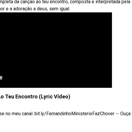
ompleta da canção ao teu encontro, composta e interpretada pela
or e a adoração a deus, sem igual.
Ao Teu Encontro (Lyric Vídeo)
se no meu canal: bit.ly/FernandinhoMinisterioFazChover -- Ouça O