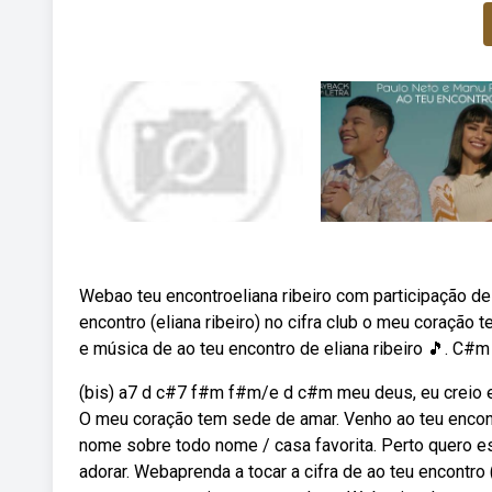
Webao teu encontroeliana ribeiro com participação de 
encontro (eliana ribeiro) no cifra club o meu coração
e música de ao teu encontro de eliana ribeiro 🎵. C#m
(bis) a7 d c#7 f#m f#m/e d c#m meu deus, eu creio e
O meu coração tem sede de amar. Venho ao teu encontr
nome sobre todo nome / casa favorita. Perto quero es
adorar. Webaprenda a tocar a cifra de ao teu encontro 