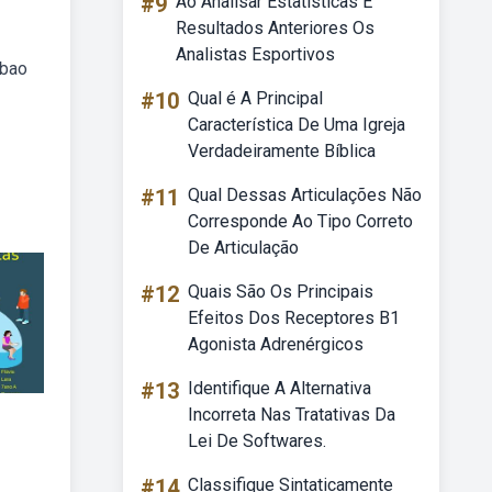
#9
Ao Analisar Estatísticas E
Resultados Anteriores Os
Analistas Esportivos
ebao
#10
Qual é A Principal
Característica De Uma Igreja
Verdadeiramente Bíblica
#11
Qual Dessas Articulações Não
Corresponde Ao Tipo Correto
De Articulação
#12
Quais São Os Principais
Efeitos Dos Receptores B1
Agonista Adrenérgicos
#13
Identifique A Alternativa
Incorreta Nas Tratativas Da
Lei De Softwares.
#14
Classifique Sintaticamente