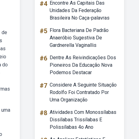
#4
Encontre As Capitais Das
Unidades Da Federação
Brasileira No Caça-palavras
#5
Flora Bacteriana De Padrão
o de
Anaeróbio Sugestiva De
s
Gardnerella Vaginallis
mas
eio
#6
Dentre As Reivindicações Dos
a do
Pioneiros Da Educação Nova
Podemos Destacar
o
#7
Considere A Seguinte Situação
ormas
Rodolfo Foi Contratado Por
Uma Organização
e uma
#8
Atividades Com Monossílabas
Dissílabas Trissílabas E
Polissílabas 4o Ano
o