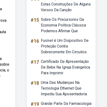
Estas Construções De Alguns
ma
Versos Da Canção
#15
Sobre Os Precursores Da
rova
Economia Política Clássica
o
Podemos Afirmar Que
auta
#16
Fusível é Um Dispositivo De
Proteção Contra
Sobrecorrente Em Circuitos
a
#17
Certificado De Apresentação
 sobre
De Bebe Na Igreja Evangelica
cia, o
Para Imprimir
s
#18
Uma Das Mudanças Na
Tecnologia Ethernet Que
Impediu Sua Aposentadoria
#19
Grande Parte Da Farmacologia