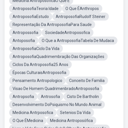
Medicina AntroposóficaO Que É
AntroposofiaTeoria Idade
O Que ÉAnthropos
AntroposofiaEstudo
AntroposofiaRudolf Steiner
Representação Da AntroposofiaPara Saude
Antropossofia
SociedadeAntroposofica
Antoposofia
O Que a AntroposofiaTabela De Mudaca
AntroposofiaCiclo Da Vida
AntroposofiaQuadrimembração Das Organizações
Ciclos Da Antroposofia25 Anos
Épocas CulturaisAntroposofia
Pensamento Antropologico
Conceito De Familia
Visao De Homem QuadrimenbradoAntroposofia
Antropsofia
Antrosofia
Cisto De Bartholin
Desenvolvimento DoPsiquismo No Mundo Animal
Medicina Antrposofica
Setenios Da Vida
O Que ÉMedicina
Medicina Antroposófica