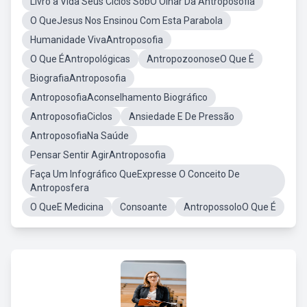
Livro a Vida Seus Ciclos SobO Olhar Da Antroposofia
O QueJesus Nos Ensinou Com Esta Parabola
Humanidade VivaAntroposofia
O Que ÉAntropológicas
AntropozoonoseO Que É
BiografiaAntroposofia
AntroposofiaAconselhamento Biográfico
AntroposofiaCiclos
Ansiedade E De Pressão
AntroposofiaNa Saúde
Pensar Sentir AgirAntroposofia
Faça Um Infográfico QueExpresse O Conceito De
Antroposfera
O QueE Medicina
Consoante
AntropossoloO Que É