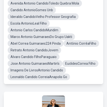
Avenida Antonio CandidoToledo Quebra Mola
Candido AntonioGomes Unb
Ideraldo CandidoVelho Professor Geografia
Escola AntonioLeal Filho
Antonio Carlos CandidoMundim
Marco Antonio GuimaraesDo Grupo Uakti
Abel Correa Guimaraes224 Pinda
Antônio CorrêaFilho
Retrato Antonio CandidoJovem
Alvaro Candido FilhoParaguaio
Jose Antonio GuimaraesMartin's
EuclidesCorrea Filho
Imagens De LivrosAntonio Candido
Leonaldo Candido CorreiaAnapolis Go