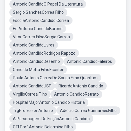
Antonio CandidoO Papel Da Literatura
Sergio SanchesCorrea Filho
EscolaAntonio Candido Correa
Ee Antonio CandidoBarone
Vitor Correa FilhoSergio Correa
Antonio CandidoLivros
Antonio CandidoRodrigo's Rapozo
Antonio CandidoDesenho
Antonio CandidoFaleiros
Candido Motta FilhoEscritor
Paulo Antonio CorreaDe Sousa Filho Quantum
Antonio CandidoUSP
RicardoAntonio Candido
VirgilioCorrea Filho
Antonio CandidoRetrato
Hospital MajorAntonio Candido História
TrgProfessor Antonio
Adelcio Corrêa GuimarãesFilho
A Personagem De FicçãoAntonio Candido
CTI Prof.Antonio Belarmino Filho