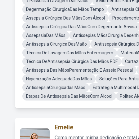
7 PassosDa Lavagem Das Mãos
5 Momentos Para Hig
Degermação CirurgicaDas Mãos Tempo
Antissepsia C
Assepsia Cirúrgica Das MãosCom Álcool
Procedimento
Antissepsia Cirúrgica Das MãosCom Degermante Anvisa
AssepssiaDas Mãos
Antissepias MãosCirurgia Desen
Antissepsia Cirurgica DasMaão
Antissepsia Cirúrgica
Técnica De LavagemDas Mãos Enfermagem
MaterialA
Técnica DeAntissepsia Cirúrgica Das Mãos PDF
Cartaz 
Antissepsia Das MãosParamentação E Asseio Pessoal
Higienização AdequadaDas Mãos
Soluções Para Antis
AntissepsiaCirurgicadas Mãos
Estrategia Multimodal 
Etapas De Antissepsia Das MãosCom Álcool
Politec Á
Emelie
Como mentor, minha dedicação é total