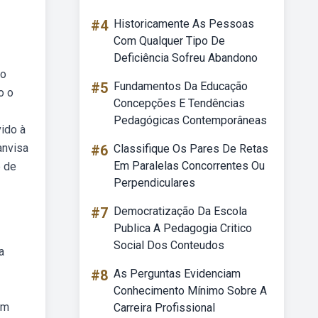
#4
Historicamente As Pessoas
Com Qualquer Tipo De
Deficiência Sofreu Abandono
do
#5
Fundamentos Da Educação
o o
Concepções E Tendências
Pedagógicas Contemporâneas
ido à
anvisa
#6
Classifique Os Pares De Retas
Em Paralelas Concorrentes Ou
e de
Perpendiculares
#7
Democratização Da Escola
Publica A Pedagogia Critico
Social Dos Conteudos
a
#8
As Perguntas Evidenciam
Conhecimento Mínimo Sobre A
em
Carreira Profissional