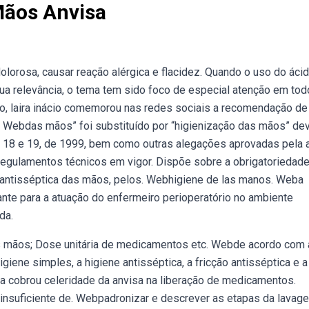
Mãos Anvisa
olorosa, causar reação alérgica e flacidez. Quando o uso do áci
ua relevância, o tema tem sido foco de especial atenção em tod
, laira inácio comemorou nas redes sociais a recomendação de
 Webdas mãos” foi substituído por “higienização das mãos” dev
 18 e 19, de 1999, bem como outras alegações aprovadas pela 
regulamentos técnicos em vigor. Dispõe sobre a obrigatoriedad
o antisséptica das mãos, pelos. Webhigiene de las manos. Weba
nte para a atuação do enfermeiro perioperatório no ambiente
da.
das mãos; Dose unitária de medicamentos etc. Webde acordo com 
higiene simples, a higiene antisséptica, a fricção antisséptica e a
la cobrou celeridade da anvisa na liberação de medicamentos.
 insuficiente de. Webpadronizar e descrever as etapas da lavag