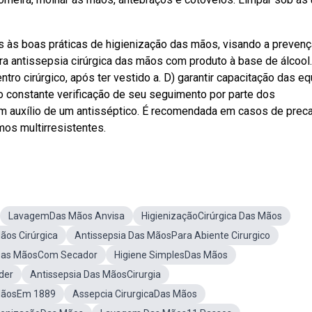
s às boas práticas de higienização das mãos, visando a prevenç
a antissepsia cirúrgica das mãos com produto à base de álcool
ro cirúrgico, após ter vestido a. D) garantir capacitação das e
constante verificação de seu seguimento por parte dos
om auxílio de um antisséptico. É recomendada em casos de prec
mos multirresistentes.
LavagemDas Mãos Anvisa
HigienizaçãoCirúrgica Das Mãos
os Cirúrgica
Antissepsia Das MãosPara Abiente Cirurgico
 Das MãosCom Secador
Higiene SimplesDas Mãos
der
Antissepsia Das MãosCirurgia
 MãosEm 1889
Assepcia CirurgicaDas Mãos