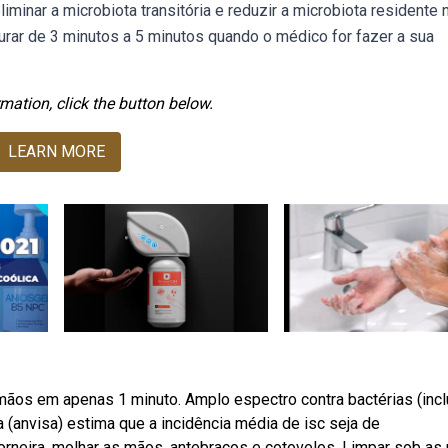
minar a microbiota transitória e reduzir a microbiota residente 
urar de 3 minutos a 5 minutos quando o médico for fazer a sua
mation, click the button below.
LEARN MORE
mãos em apenas 1 minuto. Amplo espectro contra bactérias (incl
ia (anvisa) estima que a incidência média de isc seja de
orneira, molhar as mãos, antebraços e cotovelos. Limpar sob as