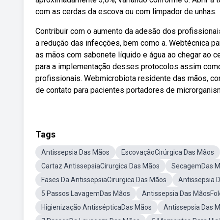
com as cerdas da escova ou com limpador de unhas.
Contribuir com o aumento da adesão dos profissionai
a redução das infecções, bem como a. Webtécnica par
as mãos com sabonete líquido e água ao chegar ao cent
para a implementação desses protocolos assim como 
profissionais. Webmicrobiota residente das mãos, c
de contato para pacientes portadores de microrganis
Tags
Antissepsia Das Mãos
EscovaçãoCirúrgica Das Mãos
Cartaz AntissepsiaCirurgica Das Mãos
SecagemDas Mã
Fases Da AntissepsiaCirurgica Das Mãos
Antissepsia
5 Passos LavagemDas Mãos
Antissepsia Das MãosFol
Higienização AntissépticaDas Mãos
Antissepsia Das