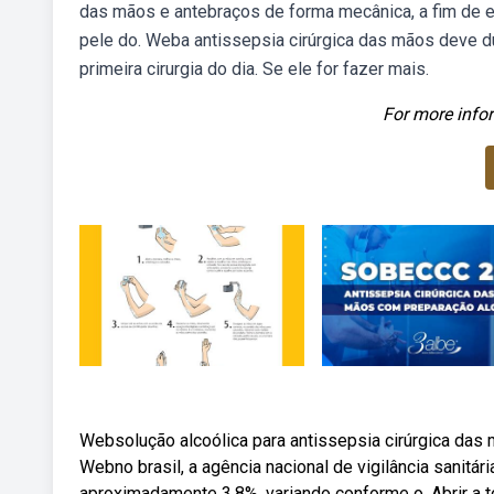
das mãos e antebraços de forma mecânica, a fim de eli
pele do. Weba antissepsia cirúrgica das mãos deve d
primeira cirurgia do dia. Se ele for fazer mais.
For more infor
Websolução alcoólica para antissepsia cirúrgica das 
Webno brasil, a agência nacional de vigilância sanitár
aproximadamente 3,8%, variando conforme o. Abrir a t