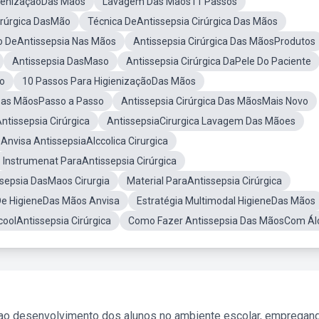
ienizaçãoDas Mãos
Lavagem Das Mãos11 Passos
irúrgica DasMão
Técnica DeAntissepsia Cirúrgica Das Mãos
 DeAntissepsia Nas Mãos
Antissepsia Cirúrgica Das MãosProdutos
Antissepsia DasMaso
Antissepsia Cirúrgica DaPele Do Paciente
ho
10 Passos Para HigienizaçãoDas Mãos
 Das MãosPasso a Passo
Antissepsia Cirúrgica Das MãosMais Novo
ntissepsia Cirúrgica
AntissepsiaCirurgica Lavagem Das Mãoes
Anvisa AntissepsiaAlccolica Cirurgica
Instrumenat ParaAntissepsia Cirúrgica
sepsia DasMaos Cirurgia
Material ParaAntissepsia Cirúrgica
De HigieneDas Mãos Anvisa
Estratégia Multimodal HigieneDas Mãos
lcoolAntissepsia Cirúrgica
Como Fazer Antissepsia Das MãosCom Ál
 ao desenvolvimento dos alunos no ambiente escolar, empregan