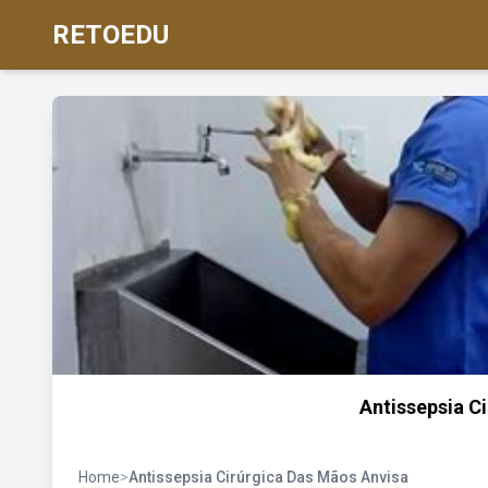
RETOEDU
Antissepsia C
Home
>
Antissepsia Cirúrgica Das Mãos Anvisa