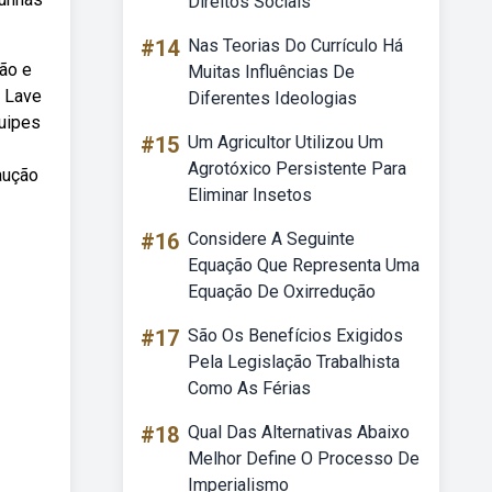
Direitos Sociais
#14
Nas Teorias Do Currículo Há
ão e
Muitas Influências De
. Lave
Diferentes Ideologias
quipes
#15
Um Agricultor Utilizou Um
Agrotóxico Persistente Para
aução
Eliminar Insetos
#16
Considere A Seguinte
Equação Que Representa Uma
Equação De Oxirredução
#17
São Os Benefícios Exigidos
Pela Legislação Trabalhista
Como As Férias
#18
Qual Das Alternativas Abaixo
Melhor Define O Processo De
Imperialismo