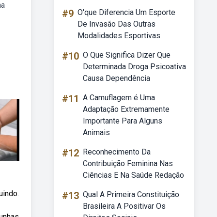
na
#9
O'que Diferencia Um Esporte
De Invasão Das Outras
Modalidades Esportivas
#10
O Que Significa Dizer Que
Determinada Droga Psicoativa
Causa Dependência
#11
A Camuflagem é Uma
Adaptação Extremamente
Importante Para Alguns
Animais
#12
Reconhecimento Da
Contribuição Feminina Nas
Ciências E Na Saúde Redação
uindo.
#13
Qual A Primeira Constituição
Brasileira A Positivar Os
 unhas