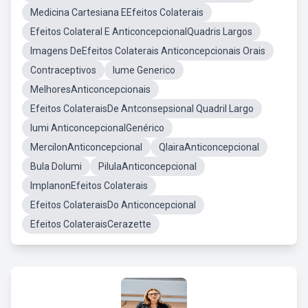
Medicina Cartesiana EEfeitos Colaterais
Efeitos Colateral E AnticoncepcionalQuadris Largos
Imagens DeEfeitos Colaterais Anticoncepcionais Orais
Contraceptivos
Iume Generico
MelhoresAnticoncepcionais
Efeitos ColateraisDe Antconsepsional Quadril Largo
Iumi AnticoncepcionalGenérico
MercilonAnticoncepcional
QlairaAnticoncepcional
Bula DoIumi
PilulaAnticoncepcional
ImplanonEfeitos Colaterais
Efeitos ColateraisDo Anticoncepcional
Efeitos ColateraisCerazette