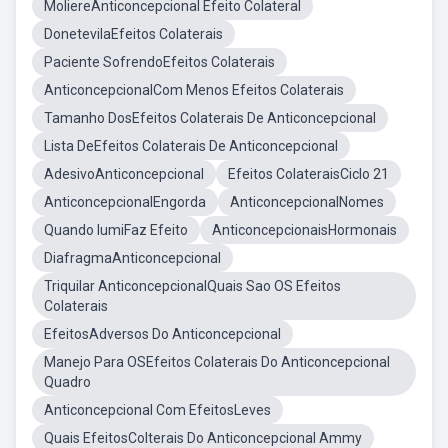
MoliereAnticoncepcional Efeito Colateral
DonetevilaEfeitos Colaterais
Paciente SofrendoEfeitos Colaterais
AnticoncepcionalCom Menos Efeitos Colaterais
Tamanho DosEfeitos Colaterais De Anticoncepcional
Lista DeEfeitos Colaterais De Anticoncepcional
AdesivoAnticoncepcional
Efeitos ColateraisCiclo 21
AnticoncepcionalEngorda
AnticoncepcionalNomes
Quando IumiFaz Efeito
AnticoncepcionaisHormonais
DiafragmaAnticoncepcional
Triquilar AnticoncepcionalQuais Sao OS Efeitos
Colaterais
EfeitosAdversos Do Anticoncepcional
Manejo Para OSEfeitos Colaterais Do Anticoncepcional
Quadro
Anticoncepcional Com EfeitosLeves
Quais EfeitosColterais Do Anticoncepcional Ammy