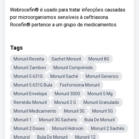
Webrocefin® é usado para tratar infecções causadas
por microorganismos sensíveis à ceftriaxona.
Rocefin® pertence a um grupo de medicamentos.
Tags
Monuril Receita
Sachet Monuril
Monuril 8G
Monuril Zambon
Monuril Comprimido
Monuril 5 631G
Monuril Sachê
Monuril Generico
Monuril 5 631G Bula
Fosfomicina Monuril
Monuril Envelope
Monuril 3000
Monuril 5 Mg
Remédio Monuril
Monuril 2 G
Monuril Granulado
Monuril Medicamento
Monuril 3G
Monuril 5G
Monuril 1
Monuril 3G Sachets
Bula De Monuril
Monuril 2 Doses
Monuril Hidrocin
Monuril 2 Sachês
Monurol
Bula Do Monuril
Munoril 12