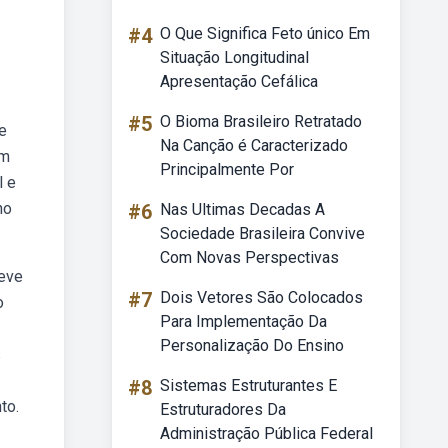
#4
O Que Significa Feto único Em
Situação Longitudinal
Apresentação Cefálica
#5
O Bioma Brasileiro Retratado
e
Na Canção é Caracterizado
ém
Principalmente Por
l e
no
#6
Nas Ultimas Decadas A
Sociedade Brasileira Convive
Com Novas Perspectivas
deve
#7
Dois Vetores São Colocados
o
Para Implementação Da
Personalização Do Ensino
s
#8
Sistemas Estruturantes E
to.
Estruturadores Da
Administração Pública Federal