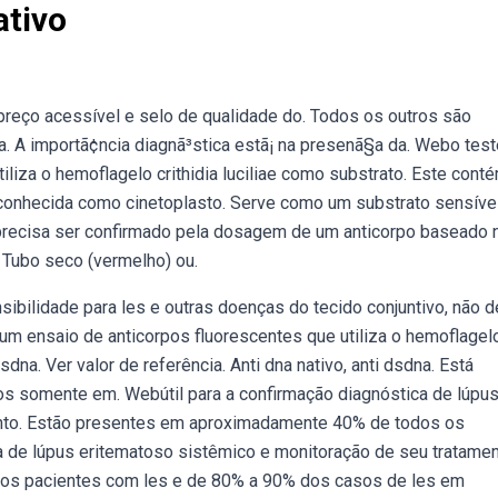
ativo
preço acessível e selo de qualidade do. Todos os outros são
na. A importã¢ncia diagnã³stica estã¡ na presenã§a da. Webo test
liza o hemoflagelo crithidia luciliae como substrato. Este cont
conhecida como cinetoplasto. Serve como um substrato sensíve
 precisa ser confirmado pela dosagem de um anticorpo baseado 
Tubo seco (vermelho) ou.
ibilidade para les e outras doenças do tecido conjuntivo, não 
 um ensaio de anticorpos fluorescentes que utiliza o hemoflagel
dsdna. Ver valor de referência. Anti dna nativo, anti dsdna. Está
s somente em. Webútil para a confirmação diagnóstica de lúpu
ento. Estão presentes em aproximadamente 40% de todos os
ca de lúpus eritematoso sistêmico e monitoração de seu tratamen
os pacientes com les e de 80% a 90% dos casos de les em