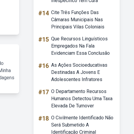
Inespecífico Tem Cura
#14
Cite Três Funções Das
Câmaras Municipais Nas
Principais Vilas Coloniais
#15
Que Recursos Linguísticos
Empregados Na Fala
Evidenciam Essa Conclusão
do
#16
As Ações Socioeducativas
Minha
Destinadas A Jovens E
rdagens
Adolescentes Infratores
#17
O Departamento Recursos
Humanos Detectou Uma Taxa
Elevada De Turnover
#18
O Civilmente Identificado Não
Será Submetido A
Identificação Criminal