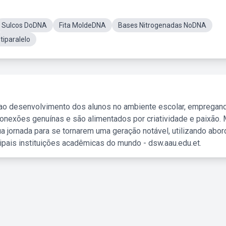
Sulcos DoDNA
Fita MoldeDNA
Bases Nitrogenadas NoDNA
iparalelo
 ao desenvolvimento dos alunos no ambiente escolar, empregan
nexões genuínas e são alimentados por criatividade e paixão. 
a jornada para se tornarem uma geração notável, utilizando abo
ipais instituições acadêmicas do mundo - dsw.aau.edu.et.