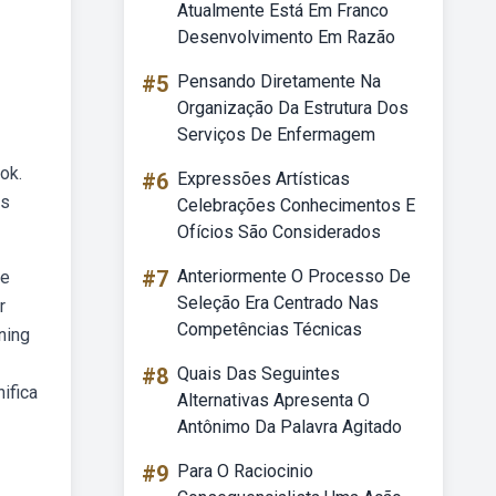
Atualmente Está Em Franco
Desenvolvimento Em Razão
#5
Pensando Diretamente Na
Organização Da Estrutura Dos
Serviços De Enfermagem
ok.
#6
Expressões Artísticas
as
Celebrações Conhecimentos E
Ofícios São Considerados
#7
Anteriormente O Processo De
se
Seleção Era Centrado Nas
r
Competências Técnicas
ning
#8
Quais Das Seguintes
ifica
Alternativas Apresenta O
Antônimo Da Palavra Agitado
#9
Para O Raciocinio