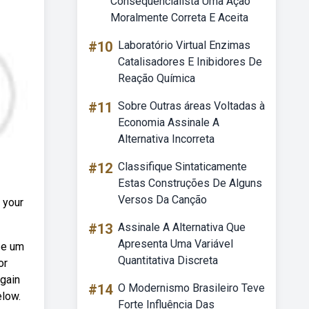
Consequencialista Uma Ação
Moralmente Correta E Aceita
#10
Laboratório Virtual Enzimas
Catalisadores E Inibidores De
Reação Química
#11
Sobre Outras áreas Voltadas à
Economia Assinale A
Alternativa Incorreta
#12
Classifique Sintaticamente
Estas Construções De Alguns
Versos Da Canção
 your
#13
Assinale A Alternativa Que
Apresenta Uma Variável
 e um
Quantitativa Discreta
or
again
#14
O Modernismo Brasileiro Teve
elow.
Forte Influência Das