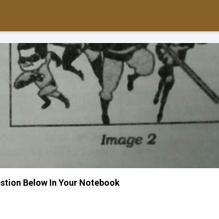
stion Below In Your Notebook