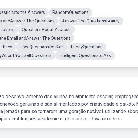
uestionsto the Answers
RandomQuestions
res andAnswer The Questions
Answer The QuestionsBrainly
estions
QuestionsAbout Yourself
the Email andAnswer The Questions
stions
How Questionsfor Kids
FunnyQuestions
g About YourselfQuestions
Intelligent Questionsto Ask
 ao desenvolvimento dos alunos no ambiente escolar, empregan
nexões genuínas e são alimentados por criatividade e paixão. 
a jornada para se tornarem uma geração notável, utilizando abo
ipais instituições acadêmicas do mundo - dsw.aau.edu.et.