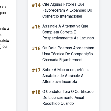
#14
Cite Alguns Fatores Que
r ex.
Favoreceram A Expansão Do
ipino
Comércio Internacional
#15
Assinale A Alternativa Que
anto à
Completa Correta E
2
Respectivamente As Lacunas
silato
) ou.
#16
Os Dois Poemas Apresentam
Uma Técnica De Composição
Chamada Enjambement
#17
Sobre A Macrocompetência
Amabilidade Assinale A
Alternativa Incorreta
#18
O Condutor Terá O Certificado
De Licenciamento Anual
Recolhido Quando