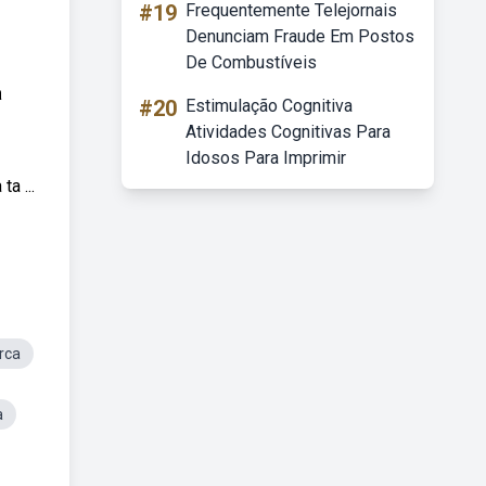
#19
Frequentemente Telejornais
Denunciam Fraude Em Postos
De Combustíveis
a
#20
Estimulação Cognitiva
Atividades Cognitivas Para
Idosos Para Imprimir
a ...
rca
a