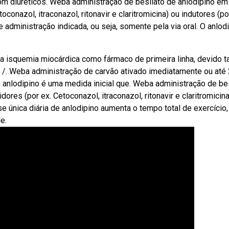
m diuréticos. Weba administração de besilato de anlodipino em
nazol, itraconazol, ritonavir e claritromicina) ou indutores (po
 administração indicada, ou seja, somente pela via oral. O anlod
a isquemia miocárdica como fármaco de primeira linha, devido t
 /. Weba administração de carvão ativado imediatamente ou até 
 anlodipino é uma medida inicial que. Weba administração de be
es (por ex. Cetoconazol, itraconazol, ritonavir e claritromicina
única diária de anlodipino aumenta o tempo total de exercício,
e.