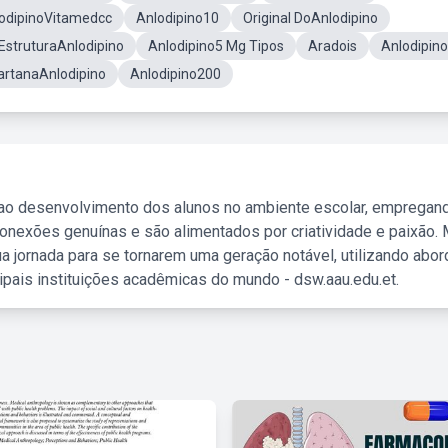
odipinoVitamedcc
Anlodipino10
Original DoAnlodipino
EstruturaAnlodipino
Anlodipino5 Mg Tipos
Aradois
Anlodipin
rtanaAnlodipino
Anlodipino200
 ao desenvolvimento dos alunos no ambiente escolar, empregan
nexões genuínas e são alimentados por criatividade e paixão. 
a jornada para se tornarem uma geração notável, utilizando abo
ipais instituições acadêmicas do mundo - dsw.aau.edu.et.