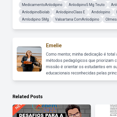
MedicamentoAnlodipino
Anlodipino5 Mg Teuto
Anl
AnlodipinoBiolab
AnlodipinoClass E
Andolopino
Amlodipino 5Mg
Valsartana ComAnlodipino
Olmesa
Emelie
Como mentor, minha dedicação é total
métodos pedagógicos que priorizam co
missão é orientar os estudantes em su
educacionais reconhecidas pelas princ
Related Posts