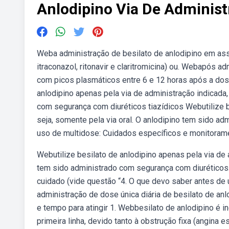
Anlodipino Via De Adminis
Weba administração de besilato de anlodipino em as
itraconazol, ritonavir e claritromicina) ou. Webapós 
com picos plasmáticos entre 6 e 12 horas após a dose
anlodipino apenas pela via de administração indicada,
com segurança com diuréticos tiazídicos Webutilize b
seja, somente pela via oral. O anlodipino tem sido a
uso de multidose: Cuidados específicos e monitoram
Webutilize besilato de anlodipino apenas pela via de a
tem sido administrado com segurança com diuréticos.
cuidado (vide questão “4. O que devo saber antes d
administração de dose única diária de besilato de anl
e tempo para atingir 1. Webbesilato de anlodipino é 
primeira linha, devido tanto à obstrução fixa (angina