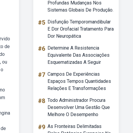
Profundas Mudanças Nos
Sistemas Globais De Produção.
#5
Disfunção Temporomandibular
E Dor Orofacial Tratamento Para
Dor Neuropática
rvido
to de
#6
Determine A Resistencia
ado
Equivalente Das Associações
, ou
Esquematizadas A Seguir
 o
#7
Campos De Experiências
Espaços Tempos Quantidades
Relações E Transformações
ino
com
#8
Todo Administrador Procura
Desenvolver Uma Gestão Que
ngina
Melhore O Desempenho
#9
As Fronteiras Delimitadas
 de