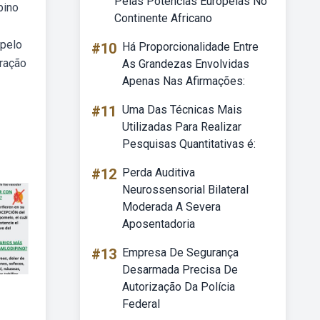
Pelas Potências Europeias No
pino
Continente Africano
 pelo
#10
Há Proporcionalidade Entre
tração
As Grandezas Envolvidas
Apenas Nas Afirmações:
#11
Uma Das Técnicas Mais
Utilizadas Para Realizar
Pesquisas Quantitativas é:
#12
Perda Auditiva
Neurossensorial Bilateral
Moderada A Severa
Aposentadoria
#13
Empresa De Segurança
Desarmada Precisa De
Autorização Da Polícia
Federal