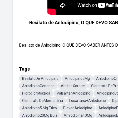
Besilato de Anlodipino, O QUE DEVO 
Besilato de Anlodipino, O QUE DEVO SABER ANTES 
Tags
BesilatoDe Anlodipino
Anlodipino5Mg
AnlodipinoOr
AnlodipinoGenerico
Abrilar Xarope
Cloridrato DeP
Hidroclorotiazida
ValsartanAnlodipino
AnlodipinoC
Cloridrato DeMemantina
Losartana+Anlodipino
Dip
Anlodipino5 Mg Etico
DiovanAnlodipino
AnlodipinoÉ
Anlodipino20Mg Bula
Amlodipina10Mg
AnlodipinoE