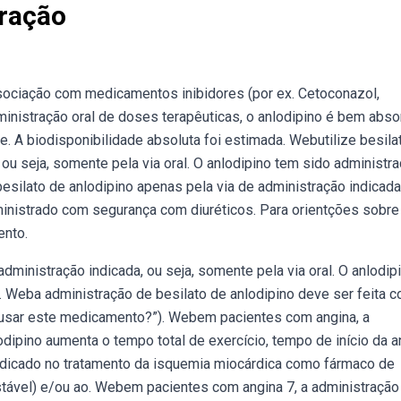
tração
sociação com medicamentos inibidores (por ex. Cetoconazol,
administração oral de doses terapêuticas, o anlodipino é bem abso
. A biodisponibilidade absoluta foi estimada. Webutilize besila
 ou seja, somente pela via oral. O anlodipino tem sido administr
esilato de anlodipino apenas pela via de administração indicada
dministrado com segurança com diuréticos. Para orientções sobre
ento.
dministração indicada, ou seja, somente pela via oral. O anlodip
 Weba administração de besilato de anlodipino deve ser feita 
e usar este medicamento?”). Webem pacientes com angina, a
odipino aumenta o tempo total de exercício, tempo de início da a
indicado no tratamento da isquemia miocárdica como fármaco de
 estável) e/ou ao. Webem pacientes com angina 7, a administração