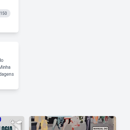
o150
do
Minha
rdagens