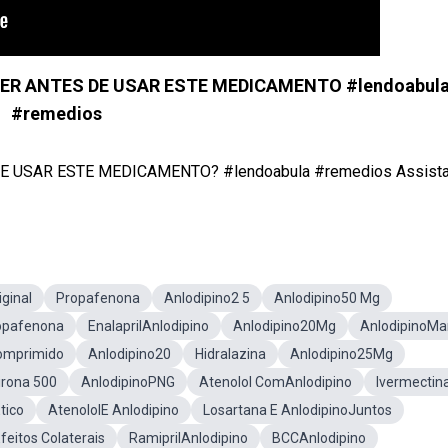
SABER ANTES DE USAR ESTE MEDICAMENTO #lendoabul
#remedios
DE USAR ESTE MEDICAMENTO? #lendoabula #remedios Assista t
iginal
Propafenona
Anlodipino2 5
Anlodipino50 Mg
ropafenona
EnalaprilAnlodipino
Anlodipino20Mg
AnlodipinoMa
omprimido
Anlodipino20
Hidralazina
Anlodipino25Mg
irona 500
AnlodipinoPNG
Atenolol ComAnlodipino
Ivermectin
tico
AtenololE Anlodipino
Losartana E AnlodipinoJuntos
feitos Colaterais
RamiprilAnlodipino
BCCAnlodipino