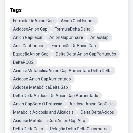
Tags
Formula DoAnion Gap
Anion GapUrinario
AcidoseAnion Gap
FormulaDelta Delta
Anion GapFecal
Anion GapUrinaire
AniaoGap
Anio GapUrinario
Formação DoAnion Gap
EquaçãoAnion Gap
Delta Delta Anion GapPortuguês
DeltaPCO2
Acidosi MetabolicaAnion Gap Aumentato Delta Delta
Acidose Anion GapAumentado
Acidose MetabólicaDelta Gap
Delta DeltaAcidose De Anion Gap Aumentado
Anion GapSem O Potassio
Acidose Anion GapCiclo
Metabolic Acidosis and Alkalosis
Delta DeltaAcidos
Acidose Metabolic ComAnion Gap Alto
Delta DeltaGaso
Relação Delta DeltaGasometria