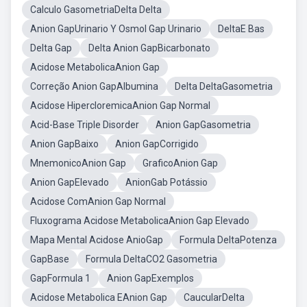
Calculo GasometriaDelta Delta
Anion GapUrinario Y Osmol Gap Urinario
DeltaE Bas
Delta Gap
Delta Anion GapBicarbonato
Acidose MetabolicaAnion Gap
Correção Anion GapAlbumina
Delta DeltaGasometria
Acidose HipercloremicaAnion Gap Normal
Acid-Base Triple Disorder
Anion GapGasometria
Anion GapBaixo
Anion GapCorrigido
MnemonicoAnion Gap
GraficoAnion Gap
Anion GapElevado
AnionGab Potássio
Acidose ComAnion Gap Normal
Fluxograma Acidose MetabolicaAnion Gap Elevado
Mapa Mental Acidose AnioGap
Formula DeltaPotenza
GapBase
Formula DeltaCO2 Gasometria
GapFormula 1
Anion GapExemplos
Acidose Metabolica EAnion Gap
CaucularDelta