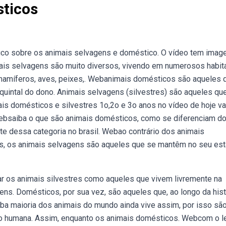
ticos
o sobre os animais selvagens e doméstico. O vídeo tem imag
ais selvagens são muito diversos, vivendo em numerosos habita
 mamíferos, aves, peixes,. Webanimais domésticos são aqueles 
quintal do dono. Animais selvagens (silvestres) são aqueles qu
is domésticos e silvestres 1o,2o e 3o anos no vídeo de hoje 
Websaiba o que são animais domésticos, como se diferenciam d
e dessa categoria no brasil. Webao contrário dos animais
s, os animais selvagens são aqueles que se mantêm no seu es
os animais silvestres como aqueles que vivem livremente na
ens. Domésticos, por sua vez, são aqueles que, ao longo da hist
 maioria dos animais do mundo ainda vive assim, por isso sã
ão humana. Assim, enquanto os animais domésticos. Webcom o 