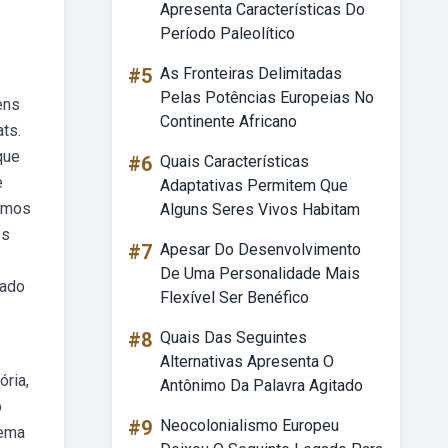
Apresenta Características Do
Período Paleolítico
#5
As Fronteiras Delimitadas
Pelas Potências Europeias No
ens
Continente Africano
ts.
que
#6
Quais Características
e
Adaptativas Permitem Que
vamos
Alguns Seres Vivos Habitam
os
#7
Apesar Do Desenvolvimento
De Uma Personalidade Mais
tado
Flexível Ser Benéfico
#8
Quais Das Seguintes
Alternativas Apresenta O
ória,
Antônimo Da Palavra Agitado
o
#9
Neocolonialismo Europeu
lema