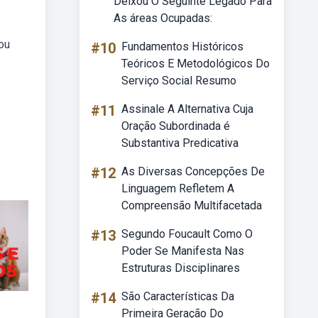
Deixou O Seguinte Legado Para
As áreas Ocupadas:
ou
#10
Fundamentos Históricos
Teóricos E Metodológicos Do
Serviço Social Resumo
#11
Assinale A Alternativa Cuja
Oração Subordinada é
Substantiva Predicativa
#12
As Diversas Concepções De
Linguagem Refletem A
Compreensão Multifacetada
#13
Segundo Foucault Como O
Poder Se Manifesta Nas
Estruturas Disciplinares
#14
São Características Da
Primeira Geração Do