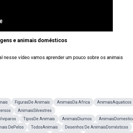
agens e animais domésticos
al nesse vídeo vamos aprender um pouco sobre os animais
mais
FigurasDe Animais
AnimaisDa Africa
AnimaisAquaticos
versos
AnimaisSilvestres
iviparos
TiposDe Animais
AnimaisDiurnos
AnimaisDomestic
mais DePelos
TodosAnimais
Desenhos De AnimaisDomésticos