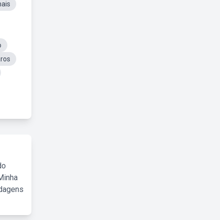
mais
o
ros
do
Minha
rdagens