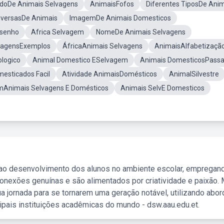
adoDe Animais Selvagens
AnimaisFofos
Diferentes TiposDe Ani
iversasDe Animais
ImagemDe Animais Domesticos
esenho
Africa Selvagem
NomeDe Animais Selvagens
vagensExemplos
ÁfricaAnimais Selvagens
AnimaisAlfabetizaçã
logico
Animal Domestico ESelvagem
Animais DomesticosPassa
esticados Facil
Atividade AnimaisDomésticos
AnimalSilvestre
mAnimais Selvagens E Domésticos
Animais SelvE Domesticos
 ao desenvolvimento dos alunos no ambiente escolar, empregan
nexões genuínas e são alimentados por criatividade e paixão. 
a jornada para se tornarem uma geração notável, utilizando abo
ipais instituições acadêmicas do mundo - dsw.aau.edu.et.