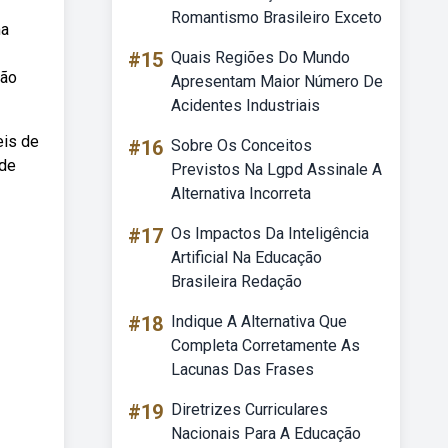
Romantismo Brasileiro Exceto
ma
#15
Quais Regiões Do Mundo
são
Apresentam Maior Número De
Acidentes Industriais
eis de
#16
Sobre Os Conceitos
 de
Previstos Na Lgpd Assinale A
Alternativa Incorreta
#17
Os Impactos Da Inteligência
Artificial Na Educação
Brasileira Redação
#18
Indique A Alternativa Que
Completa Corretamente As
Lacunas Das Frases
#19
Diretrizes Curriculares
Nacionais Para A Educação