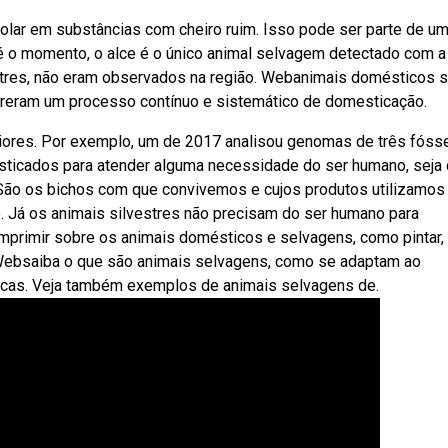
ar em substâncias com cheiro ruim. Isso pode ser parte de u
 o momento, o alce é o único animal selvagem detectado com a
estres, não eram observados na região. Webanimais domésticos 
freram um processo contínuo e sistemático de domesticação.
eriores. Por exemplo, um de 2017 analisou genomas de três fóss
ticados para atender alguma necessidade do ser humano, seja
. São os bichos com que convivemos e cujos produtos utilizamos
lo. Já os animais silvestres não precisam do ser humano para
imprimir sobre os animais domésticos e selvagens, como pintar,
s. Websaiba o que são animais selvagens, como se adaptam ao
gicas. Veja também exemplos de animais selvagens de.