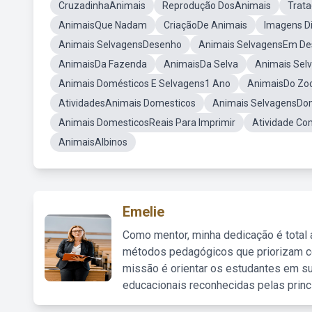
CruzadinhaAnimais
Reprodução DosAnimais
Trat
AnimaisQue Nadam
CriaçãoDe Animais
Imagens D
Animais SelvagensDesenho
Animais SelvagensEm D
AnimaisDa Fazenda
AnimaisDa Selva
Animais Sel
Animais Domésticos E Selvagens1 Ano
AnimaisDo Zoo
AtividadesAnimais Domesticos
Animais SelvagensDom
Animais DomesticosReais Para Imprimir
Atividade Co
AnimaisAlbinos
Emelie
Como mentor, minha dedicação é total
métodos pedagógicos que priorizam co
missão é orientar os estudantes em su
educacionais reconhecidas pelas princ