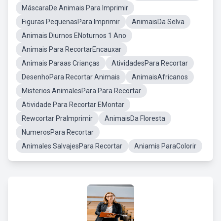
MáscaraDe Animais Para Imprimir
Figuras PequenasPara Imprimir
AnimaisDa Selva
Animais Diurnos ENoturnos 1 Ano
Animais Para RecortarEncauxar
Animais Paraas Crianças
AtividadesPara Recortar
DesenhoPara Recortar Animais
AnimaisAfricanos
Misterios AnimalesPara Para Recortar
Atividade Para Recortar EMontar
Rewcortar PraImprimir
AnimaisDa Floresta
NumerosPara Recortar
Animales SalvajesPara Recortar
Aniamis ParaColorir