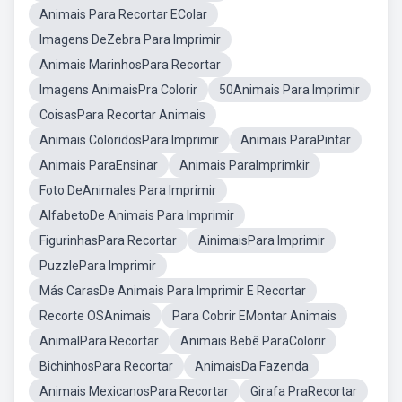
Animais Para Recortar EColar
Imagens DeZebra Para Imprimir
Animais MarinhosPara Recortar
Imagens AnimaisPra Colorir
50Animais Para Imprimir
CoisasPara Recortar Animais
Animais ColoridosPara Imprimir
Animais ParaPintar
Animais ParaEnsinar
Animais ParaImprimkir
Foto DeAnimales Para Imprimir
AlfabetoDe Animais Para Imprimir
FigurinhasPara Recortar
AinimaisPara Imprimir
PuzzlePara Imprimir
Más CarasDe Animais Para Imprimir E Recortar
Recorte OSAnimais
Para Cobrir EMontar Animais
AnimalPara Recortar
Animais Bebê ParaColorir
BichinhosPara Recortar
AnimaisDa Fazenda
Animais MexicanosPara Recortar
Girafa PraRecortar