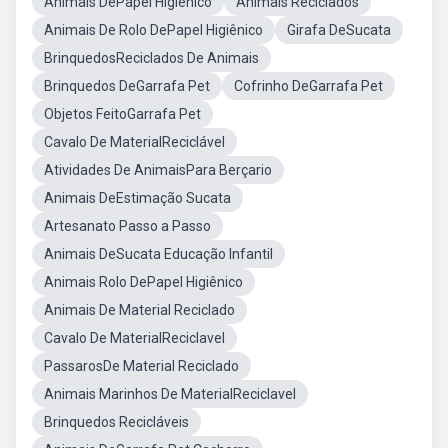
Animais DePapel Higiênico
Animais Reciclados
Animais De Rolo DePapel Higiênico
Girafa DeSucata
BrinquedosReciclados De Animais
Brinquedos DeGarrafa Pet
Cofrinho DeGarrafa Pet
Objetos FeitoGarrafa Pet
Cavalo De MaterialReciclável
Atividades De AnimaisPara Berçario
Animais DeEstimação Sucata
Artesanato Passo a Passo
Animais DeSucata Educação Infantil
Animais Rolo DePapel Higiênico
Animais De Material Reciclado
Cavalo De MaterialReciclavel
PassarosDe Material Reciclado
Animais Marinhos De MaterialReciclavel
Brinquedos Recicláveis