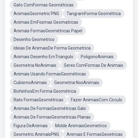
Gato ComFormas Geométricas
AnimaisGeometric PNG
TangramForma Geométrica
Animais EmFosmas Geomatricas
Animais FormasGeométricas Papel
Desenho Geometrico
Ideias De AnimaisDe Forma Geometrica
Animais Desenho EmTriangulo
PoligonoAnimais
Geometria NoAnimais
Seres ComFormas De Animais
Animais Usando FormasGeométricas
CubismoAnimais
Geometria NosAnimais
BichinhosEm Forma Geométrica
Rato FormasGeométricas
Fazer AnimaisCom Circulo
Animais De FormasGeométricas Galo
Animais De FormasGeometricas Planas
Figura DeAnimais
Molde AnimaisGeometrico
Geometric AnimalsPNG
Animais E FormasGeoetricas