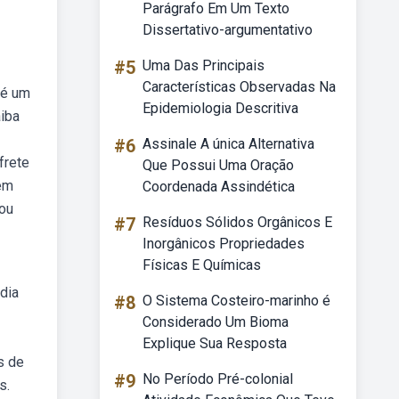
Parágrafo Em Um Texto
Dissertativo-argumentativo
#5
Uma Das Principais
Características Observadas Na
 é um
Epidemiologia Descritiva
aiba
#6
Assinale A única Alternativa
frete
Que Possui Uma Oração
 em
Coordenada Assindética
 ou
#7
Resíduos Sólidos Orgânicos E
Inorgânicos Propriedades
Físicas E Químicas
 dia
#8
O Sistema Costeiro-marinho é
Considerado Um Bioma
Explique Sua Resposta
s de
#9
No Período Pré-colonial
s.