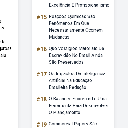
Excelência E Profissionalismo
#15
Reações Químicas São
e
Fenômenos Em Que
dos
Necessariamente Ocorrem
Mudanças
ade
juros!
#16
Que Vestígios Materiais Da
ais
Escravidão No Brasil Ainda
São Preservados
#17
Os Impactos Da Inteligência
Artificial Na Educação
Brasileira Redação
#18
O Balanced Scorecard é Uma
Ferramenta Para Desenvolver
O Planejamento
#19
Commercial Papers São