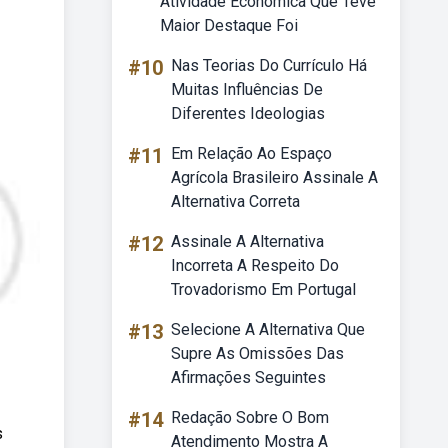
Atividade Econômica Que Teve
Maior Destaque Foi
#10
Nas Teorias Do Currículo Há
Muitas Influências De
Diferentes Ideologias
#11
Em Relação Ao Espaço
Agrícola Brasileiro Assinale A
Alternativa Correta
#12
Assinale A Alternativa
Incorreta A Respeito Do
Trovadorismo Em Portugal
#13
Selecione A Alternativa Que
Supre As Omissões Das
Afirmações Seguintes
#14
Redação Sobre O Bom
s
Atendimento Mostra A