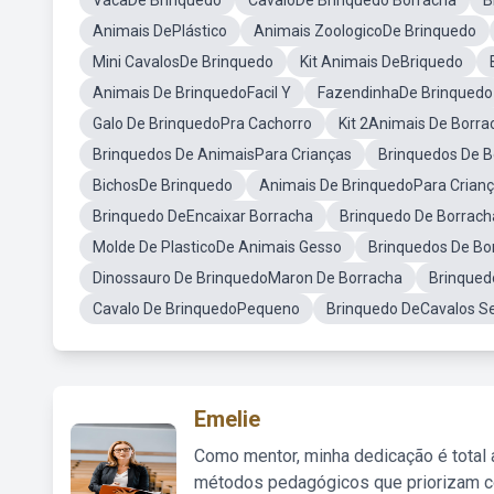
VacaDe Brinquedo
CavaloDe Brinquedo Borracha
B
Animais DePlástico
Animais ZoologicoDe Brinquedo
Mini CavalosDe Brinquedo
Kit Animais DeBriquedo
Animais De BrinquedoFacil Y
FazendinhaDe Brinquedo
Galo De BrinquedoPra Cachorro
Kit 2Animais De Borra
Brinquedos De AnimaisPara Crianças
Brinquedos De 
BichosDe Brinquedo
Animais De BrinquedoPara Cria
Brinquedo DeEncaixar Borracha
Brinquedo De Borracha
Molde De PlasticoDe Animais Gesso
Brinquedos De Bo
Dinossauro De BrinquedoMaron De Borracha
Brinqued
Cavalo De BrinquedoPequeno
Brinquedo DeCavalos Se
Emelie
Como mentor, minha dedicação é total
métodos pedagógicos que priorizam co