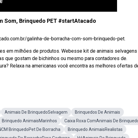
om Som, Brinquedo PET #startAtacado
acado.com.br/galinha-de-borracha-com-som-brinquedo-pet.
ões em milhões de produtos. Webesse kit de animais selvagens 
anças que gostam de bichinhos ou mesmo para contadores de.
ra? Relaxa na americanas você encontra as melhores ofertas d
Animais De BrinquedoSelvagem
Brinquedos De Animais
Brinquedo AnimaisMarinhos
Caixa Roxa ComAnimais De Brinqued
NCM BrinquedoPet De Borracha
Brinquedo AnimaisRealistas