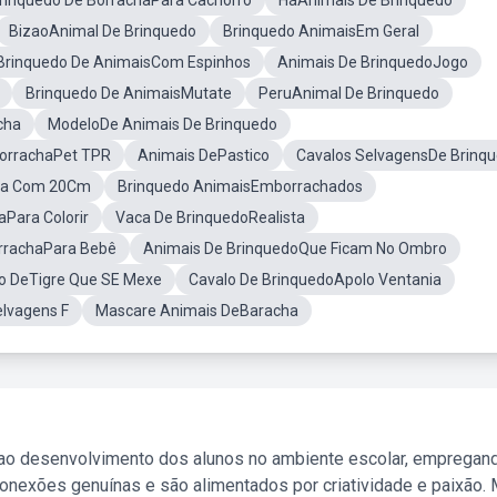
rinquedo De BorrachaPara Cachorro
HáAnimais De Brinquedo
BizaoAnimal De Brinquedo
Brinquedo AnimaisEm Geral
Brinquedo De AnimaisCom Espinhos
Animais De BrinquedoJogo
Brinquedo De AnimaisMutate
PeruAnimal De Brinquedo
cha
ModeloDe Animais De Brinquedo
BorrachaPet TPR
Animais DePastico
Cavalos SelvagensDe Brinq
nça Com 20Cm
Brinquedo AnimaisEmborrachados
Para Colorir
Vaca De BrinquedoRealista
rrachaPara Bebê
Animais De BrinquedoQue Ficam No Ombro
o DeTigre Que SE Mexe
Cavalo De BrinquedoApolo Ventania
lvagens F
Mascare Animais DeBaracha
 ao desenvolvimento dos alunos no ambiente escolar, empregan
nexões genuínas e são alimentados por criatividade e paixão. 