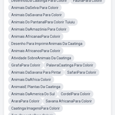
DesenhosDa Caatinga Para Colorir
FaunaPara Colorir
Animais DaSelva Para Colorir
Animais DaSavana Para Colorir
Animais Do PantanalPara Colorir Tuiuiu
Animais DaAmazônia Para Colorir
Animais AfricanasPara Colorir
Desenho Para ImprimirAnimais Da Caatinga
Animais AfricanosPara Colorir
Atividade SobreAnimais Da Caatinga
GirafaPara Colorir
PalavraCaatinga Para Colorir
Animais DaSavana Para Pintar
SafariPara Colorir
Animais DaAfrica Colorir
AnimaisE Plantas Da Caatinga
Animais DaAmerica Do Sul
CordelPara Colorir
AraraPara Colorir
Savana AfricanaPara Colorir
Caatinga ImagensPara Colorir