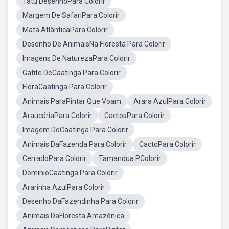
Tatu DesenhoPara Colorir
Margem De SafariPara Colorir
Mata AtlânticaPara Colorir
Desenho De AnimaisNa Floresta Para Colorir
Imagens De NaturezaPara Colorir
Gafite DeCaatinga Para Colorir
FloraCaatinga Para Colorir
Animais ParaPintar Que Voam
Arara AzulPara Colorir
AraucáriaPara Colorir
CactosPara Colorir
Imagem DoCaatinga Para Colorir
Animais DaFazenda Para Colorir
CactoPara Colorir
CerradoPara Colorir
Tamandua PColorir
DominioCaatinga Para Colorir
Ararinha AzulPara Colorir
Desenho DaFazendinha Para Colorir
Animais DaFloresta Amazônica