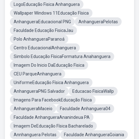
LogoEducação Fisica Anhanguera
Wallpaper Windows 11Educação Física
AnhangueraEducacional PNG
AnhangueraPelotas
Faculdade Educação FisicaJau
Polo AnhangueraParanoá
Centro EducacionalAnhanguera
Simbolo Educação FísicaFormatura Anahanguera
Imagem Do Inicio DaEducação Fisica
CEU ParqueAnhanguera
UniformeEducação Física Anhanguera
AnhangueraPNG Salvador
Educacao FisicaWallp
Imagens Para FacebookEducação Física
AnhangueraMaceio
Faculdade Anhanguera04
Faculdade AnhangueraAnanindeua PA
Imagem DeEducação Física Bacharelado
Annhanguera Pelotas
Faculdade AnhangueraGoiania