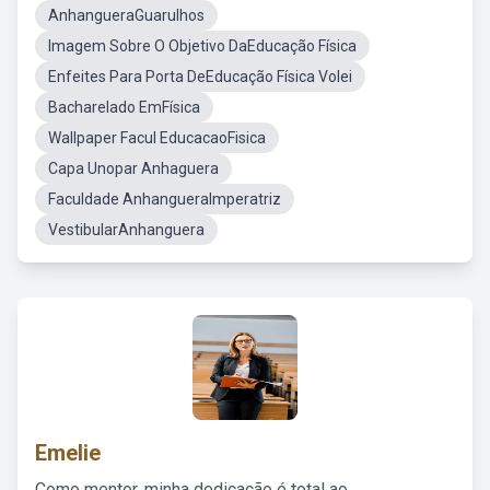
AnhangueraGuarulhos
Imagem Sobre O Objetivo DaEducação Física
Enfeites Para Porta DeEducação Física Volei
Bacharelado EmFísica
Wallpaper Facul EducacaoFisica
Capa Unopar Anhaguera
Faculdade AnhangueraImperatriz
VestibularAnhanguera
Emelie
Como mentor, minha dedicação é total ao