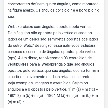
concorrentes definem quatro ângulos, como mostrado
na figura abaixo. Os ângulos co^a c o ^ a e bo^d b o ^ d
são.
Webexercícios com ângulos opostos pelo vértice.
Dois ângulos são opostos pelo vértice quando os
lados de um deles são semirretas opostas aos lados
do outro. Web// descriçãonessa aula, você estudará
conosco o conceito de ângulos opostos pelo vértice
(opv). Além disso, resolveremos 03 exercícios de
vestibulares para a. Webaprenda o que são ângulos
opostos pelo vértice, que são ângulos que se formam
a partir do cruzamento de duas retas concorrentes.
Veja exemplos, imagens e exercícios. Sejam os
ângulos a e b opostos pelo vértice. 1) m (â) + m (^c) =
180°. 2) m (b) + m (c) = 180°. M (â) + m (c) = m (b) + m
(c) m (â) =.