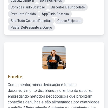
Cuscuz Origem
Bolinhos Fritos
ComidasTudo Gostoso
Biscoitos DeChocolate
Presunto Cozido
AppTudo Gostoso
Site Tudo GostosoReceitas
Couve Feijoada
Pastel DePresunto E Queijo
Emelie
Como mentor, minha dedicação é total ao
desenvolvimento dos alunos no ambiente escolar,
empregando métodos pedagógicos que priorizam
conexões genuínas e são alimentados por criatividade
e paixão. Minha missão é orientar os estudantes em