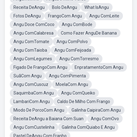
Receita DeAngu
Bolo DeAngu
What IsAngu
Fotos DeAngu
FrangoCom Angu
Angu ComLeite
Angu Doce ComCoco
Angu ComBode
Angu ComCalabresa
Como Fazer AnguDe Banana
Angu ComTomate
Angu ComPolvo
Angu ComTaioba
Angu ComFeijoada
Angu ComLegumes
Angu ComTorresmo
Figado De FrangoCom Angu
EnpratamentoCom Angu
SuãCom Angu
Angu ComPimenta
Angu ComCuscuz
MoelaCom Angu
SaquimbaCom Angu
Angu ComQueiko
LambariCom Angu
Caldo De Milho Com Frango
Miodo De PorcoCom Angu
Galinha CaipiraCom Angu
Receita DeAngu a Baiana Com Suan
Angu ComOvo
Angu ComCustelinha
Galinha ComQuiabo E Angu
Pastel DeAngu Com Franho