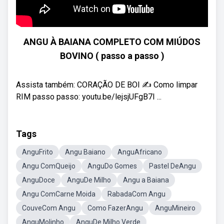
ANGU À BAIANA COMPLETO COM MIÚDOS
BOVINO ( passo a passo )
Assista também: CORAÇÃO DE BOI ✍️ Como limpar
RIM passo passo: youtu.be/lejsjUFgB7I ...
Tags
AnguFrito
Angu Baiano
AnguAfricano
Angu ComQueijo
AnguDo Gomes
Pastel DeAngu
AnguDoce
AnguDe Milho
Angu a Baiana
Angu ComCarne Moida
RabadaCom Angu
CouveCom Angu
Como FazerAngu
AnguMineiro
AnguMolinho
AnguDe Milho Verde