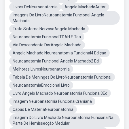
Livros DeNeuroanatomia
Angelo MachadoAutor
Imagens Do LivroNeuroanatomia Funcional Angelo
Machado
Trato Sistema NervosoAngelo Machado
Neuroanatomia FuncionalTDAH E Tea
Via Descendente DorAngelo Machado
Angelo Machado Neuroanatomia Funcional4 Ediçao
Neuroanatomia Funcional Angelo Machado2 Ed
Melhores LivrosNeuroanatomia
Tabela De Meninges Do LivroNeuroanatomia Funcional
NeuroanatomiaEmocional Livro
Livro Angelo Machado Neuroanatomia Funcional3Ed
Imagem Neuroanatomia FuncionalCraniana
Capas De MateriaNeuroanatomia
Imagem Do Livro Machado Neuroanatomia FuncionalNa
Parte De Hemissecção Medular