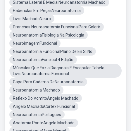
Sistema Lateral E MedialNeuroanatomia Machado
Habenulas Em PeçasNeuroanatomia
Livro MachadoNeuro
Pranchas Neuroanatomia FuncionalPara Colorir
NeuroanatomiaFisiologia Na Psicologia
NeuroimagemFuncional
Neuroanatomia FuncionalPlano De En Si No
NeuroanatomiaFuncioal 4 Edição
Músculos Que Faz a Diagonais E Escapular Tabela
LivroNeuroanatomia Funcional
Capa Para Caderno DeNeuroanatomia
Neuroanatomia Machado
Reflexo Do VomitoAngelo Machado
Angelo MachadoCortex Funcional
NeuroanatomiaPortugues
Anatomia PonteAngelo Machado