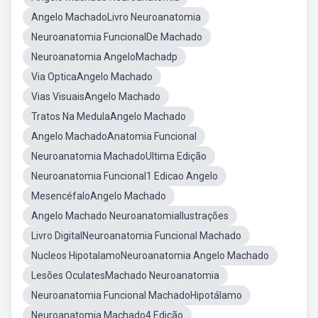
Angelo MachadoLivro Neuroanatomia
Neuroanatomia FuncionalDe Machado
Neuroanatomia AngeloMachadp
Via OpticaAngelo Machado
Vias VisuaisAngelo Machado
Tratos Na MedulaAngelo Machado
Angelo MachadoAnatomia Funcional
Neuroanatomia MachadoUltima Edição
Neuroanatomia Funcional1 Edicao Angelo
MesencéfaloAngelo Machado
Angelo Machado NeuroanatomiaIlustrações
Livro DigitalNeuroanatomia Funcional Machado
Nucleos HipotalamoNeuroanatomia Angelo Machado
Lesões OculatesMachado Neuroanatomia
Neuroanatomia Funcional MachadoHipotálamo
Neuroanatomia Machado4 Edição