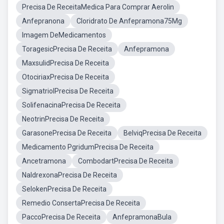
Precisa De ReceitaMedica Para Comprar Aerolin
Anfepranona
Cloridrato De Anfepramona75Mg
Imagem DeMedicamentos
ToragesicPrecisa De Receita
Anfepramona
MaxsulidPrecisa De Receita
OtociriaxPrecisa De Receita
SigmatriolPrecisa De Receita
SolifenacinaPrecisa De Receita
NeotrinPrecisa De Receita
GarasonePrecisa De Receita
BelviqPrecisa De Receita
Medicamento PgridumPrecisa De Receita
Ancetramona
CombodartPrecisa De Receita
NaldrexonaPrecisa De Receita
SelokenPrecisa De Receita
Remedio ConsertaPrecisa De Receita
PaccoPrecisa De Receita
AnfepramonaBula