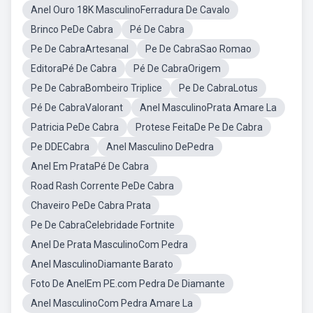
Anel Ouro 18K MasculinoFerradura De Cavalo
Brinco PeDe Cabra
Pé De Cabra
Pe De CabraArtesanal
Pe De CabraSao Romao
EditoraPé De Cabra
Pé De CabraOrigem
Pe De CabraBombeiro Triplice
Pe De CabraLotus
Pé De CabraValorant
Anel MasculinoPrata Amare La
Patricia PeDe Cabra
Protese FeitaDe Pe De Cabra
Pe DDECabra
Anel Masculino DePedra
Anel Em PrataPé De Cabra
Road Rash Corrente PeDe Cabra
Chaveiro PeDe Cabra Prata
Pe De CabraCelebridade Fortnite
Anel De Prata MasculinoCom Pedra
Anel MasculinoDiamante Barato
Foto De AnelEm PE.com Pedra De Diamante
Anel MasculinoCom Pedra Amare La