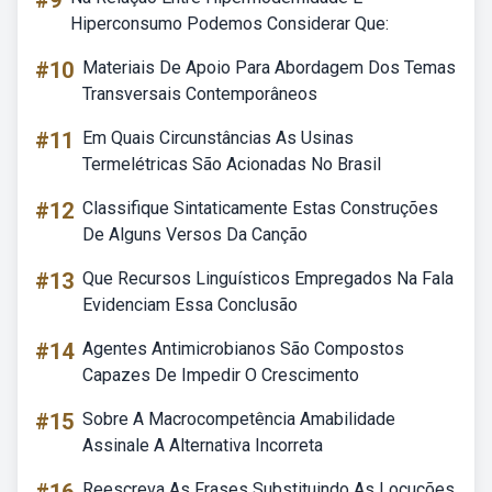
#9
Hiperconsumo Podemos Considerar Que:
#10
Materiais De Apoio Para Abordagem Dos Temas
Transversais Contemporâneos
#11
Em Quais Circunstâncias As Usinas
Termelétricas São Acionadas No Brasil
#12
Classifique Sintaticamente Estas Construções
De Alguns Versos Da Canção
#13
Que Recursos Linguísticos Empregados Na Fala
Evidenciam Essa Conclusão
#14
Agentes Antimicrobianos São Compostos
Capazes De Impedir O Crescimento
#15
Sobre A Macrocompetência Amabilidade
Assinale A Alternativa Incorreta
Reescreva As Frases Substituindo As Locuções