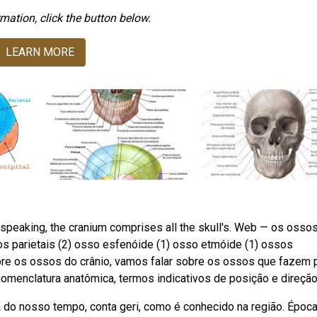
mation, click the button below.
LEARN MORE
y speaking, the cranium comprises all the skull's. Web — os osso
sos parietais (2) osso esfenóide (1) osso etmóide (1) ossos
obre os ossos do crânio, vamos falar sobre os ossos que fazem 
nomenclatura anatômica, termos indicativos de posição e direção
a do nosso tempo, conta geri, como é conhecido na região. Époc