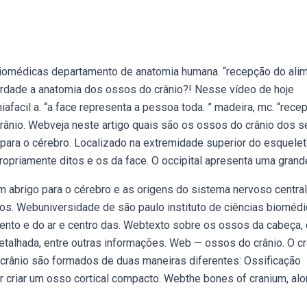
 biomédicas departamento de anatomia humana. “recepção do ali
erdade a anatomia dos ossos do crânio?! Nesse vídeo de hoje
facil a. “a face representa a pessoa toda. ” madeira, mc. “rece
crânio. Webveja neste artigo quais são os ossos do crânio dos s
ara o cérebro. Localizado na extremidade superior do esquele
ropriamente ditos e os da face. O occipital apresenta uma grand
abrigo para o cérebro e as origens do sistema nervoso centra
os. Webuniversidade de são paulo instituto de ciências bioméd
nto e do ar e centro das. Webtexto sobre os ossos da cabeça, 
etalhada, entre outras informações. Web — ossos do crânio. O cr
rânio são formados de duas maneiras diferentes: Ossificação
criar um osso cortical compacto. Webthe bones of cranium, al