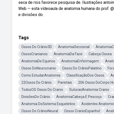
seca de rios favorece pesquisa de. Ilustrações anto
Web — esta vídeoaula de anatomia humana do prof. ‪
e divisões do.
Tags
Ossos Do Crânio3D
AnatomiaSeccional
AnatomiaC
OssosCranianos
AnatomiaDa Face
Cabeça Ossea
AnatomiaDe Equinos
AnatomiaEnfermagem
Anato
Ossos DoNeurocranio
Ossos Do CrânioPalatino
For
Como EstudarAnatomia
ClassificaçãoDos Ossos
A
22Ossos Do Crânio
Parietais
206 Ossos DoCorpo 
TodosOS Ossos Do Cranio
SuturasAnatomia Cranio
DivisõesDo Crânio
AnatomiaCabeça E Pescoço
Cra
Anatomia DoSistema Esqueletico
Acidentes Anatomi
Ossos Do CrânioNeural
Ossos CranioEspanhol
Anat