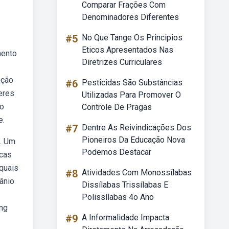
Comparar Frações Com
Denominadores Diferentes
#5
No Que Tange Os Principios
Eticos Apresentados Nas
mento
Diretrizes Curriculares
pção
#6
Pesticidas São Substâncias
eres
Utilizadas Para Promover O
to
Controle De Pragas
e.
#7
Dentre As Reivindicações Dos
Pioneiros Da Educação Nova
l. Um
Podemos Destacar
icas
quais
#8
Atividades Com Monossílabas
ânio
Dissílabas Trissílabas E
Polissílabas 4o Ano
ong
#9
A Informalidade Impacta