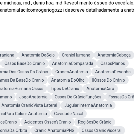
ine micheau, md , denis hoa, md Revestimento ósseo do encéfalo
@anatomiafacilcomrogeriogozzi‬ descreve detalhadamente a ana
raniana
Anatomia DoSeio
CranioHumano
AnatomiaCabeça
Ossos BaseDo Crânio
AnatomiaComparada
OssosPlanos
mia Dos Ossos Do Crânio
CraneoAnatomia
AnatomiaDesenho
ames Da BaseDo Cranio
Anatomia DoOlho
8Ossos Do Crânio
natomiaHumana Ossos
Tipos DeCranio
AnatomiaCara
Humano
JogoAnatomia
Ossos Do CrânioFunções
FossasDo Crâ
Anatomia CranioVista Lateral
Jugular InternaAnatomia
nioPara Colorir Anatomia
Cavidade Nasal
cosCranio
Acidentes Osseo'sCranio
RegiõesDo Crânio
omiaDa Orbita
Cranio AnatomiaPNG
Ossos CranioVisceral