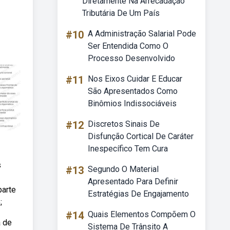
Diretamente Na Arrecadação
Tributária De Um País
#10
A Administração Salarial Pode
Ser Entendida Como O
Processo Desenvolvido
#11
Nos Eixos Cuidar E Educar
São Apresentados Como
Binômios Indissociáveis
#12
Discretos Sinais De
Disfunção Cortical De Caráter
Inespecífico Tem Cura
s
#13
Segundo O Material
Apresentado Para Definir
parte
Estratégias De Engajamento
;
#14
Quais Elementos Compõem O
a de
Sistema De Trânsito A