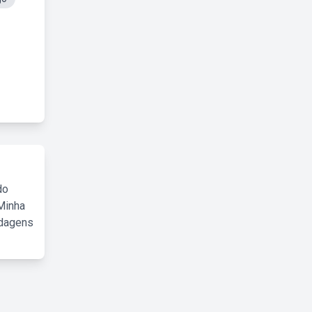
do
Minha
rdagens