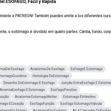
el ESÓFAGO, Fácil y Rápida
niéndote a PATREON! También puedes unirte a los diferentes cur
e, o estômago é dividido em quatro partes: Cárdia, fundo, cor
miaDel Esofago
Anatomia De Esofago
EsfoagoE Estomago
stomagoDuodeno
Histologia DoEstomago
Desenho DoEstomago E Esofago
Junção EntreEsofago E Estoma
AnemiaEsofago E Estomago
EsofagoPorções
sição
Anatomia EstomagoNetter
Estomago EIntestino
mago ECoração
EsofagoFunção
Esofago EstomagoValvula
atomiaDo Esfago
AnatomiaDa Esofago
As 4 Camadas DoEsofa