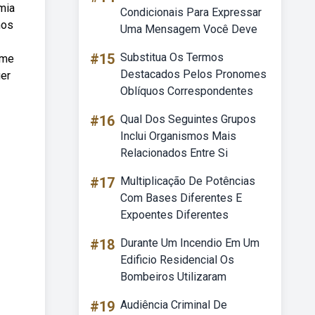
omia
Condicionais Para Expressar
mos
Uma Mensagem Você Deve
#15
Substitua Os Termos
ome
Destacados Pelos Pronomes
er
Oblíquos Correspondentes
#16
Qual Dos Seguintes Grupos
Inclui Organismos Mais
Relacionados Entre Si
#17
Multiplicação De Potências
Com Bases Diferentes E
Expoentes Diferentes
#18
Durante Um Incendio Em Um
Edificio Residencial Os
Bombeiros Utilizaram
#19
Audiência Criminal De