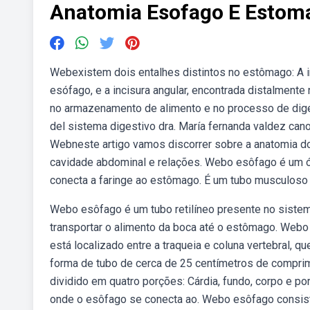
Anatomia Esofago E Estom
Webexistem dois entalhes distintos no estômago: A inc
esófago, e a incisura angular, encontrada distalmen
no armazenamento de alimento e no processo de diges
del sistema digestivo dra. María fernanda valdez cano
Webneste artigo vamos discorrer sobre a anatomia d
cavidade abdominal e relações. Webo esôfago é um ó
conecta a faringe ao estômago. É um tubo musculoso
Webo esôfago é um tubo retilíneo presente no sistem
transportar o alimento da boca até o estômago. Webo 
está localizado entre a traqueia e coluna vertebral,
forma de tubo de cerca de 25 centímetros de compri
dividido em quatro porções: Cárdia, fundo, corpo e po
onde o esôfago se conecta ao. Webo esôfago consiste