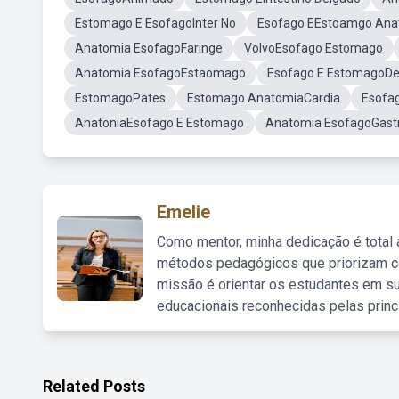
Estomago E EsofagoInter No
Esofago EEstoamgo Ana
Anatomia EsofagoFaringe
VolvoEsofago Estomago
Anatomia EsofagoEstaomago
Esofago E EstomagoDe
EstomagoPates
Estomago AnatomiaCardia
Esofa
AnatoniaEsofago E Estomago
Anatomia EsofagoGastr
Emelie
Como mentor, minha dedicação é total
métodos pedagógicos que priorizam co
missão é orientar os estudantes em su
educacionais reconhecidas pelas princ
Related Posts