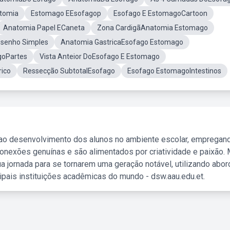
tomia
Estomago EEsofagop
Esofago E EstomagoCartoon
Anatomia Papel ECaneta
Zona CardigãAnatomia Estomago
senho Simples
Anatomia GastricaEsofago Estomago
goPartes
Vista Anteior DoEsofago E Estomago
ico
Ressecção SubtotalEsofago
Esofago EstomagoIntestinos
 ao desenvolvimento dos alunos no ambiente escolar, empregan
nexões genuínas e são alimentados por criatividade e paixão. 
a jornada para se tornarem uma geração notável, utilizando abo
ipais instituições acadêmicas do mundo - dsw.aau.edu.et.