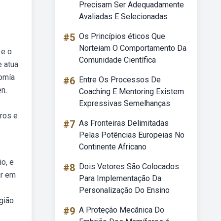
Precisam Ser Adequadamente
Avaliadas E Selecionadas
#5
Os Princípios éticos Que
Norteiam O Comportamento Da
 e o
Comunidade Científica
e atua
tomía
#6
Entre Os Processos De
en.
Coaching E Mentoring Existem
Expressivas Semelhanças
ros e
#7
As Fronteiras Delimitadas
Pelas Potências Europeias No
Continente Africano
o, e
#8
Dois Vetores São Colocados
ar em
Para Implementação Da
Personalização Do Ensino
gião
#9
A Proteção Mecânica Do