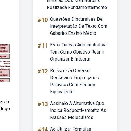
Embrião Dos Mamíferos é
Realizada Fundamentalmente
#10
Questões Discursivas De
Interpretação De Texto Com
Gabarito Ensino Médio
#11
Essa Funcao Administrativa
Tem Como Objetivo Reunir
Organizar E Integrar
#12
Reescreva O Verso
Destacado Empregando
Palavras Com Sentido
Equivalente
ia do
#13
Assinale A Alternativa Que
 logo
Indica Respectivamente As
Massas Moleculares
#14
Ao Utilizar Fórmulas