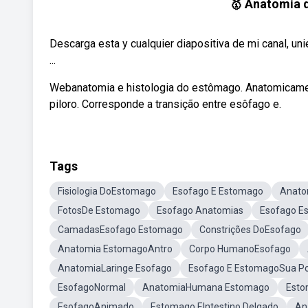
🥇 Anatomía d
Descarga esta y cualquier diapositiva de mi canal, u
...
Webanatomia e histologia do estômago. Anatomicament
piloro. Corresponde a transição entre esôfago e.
Tags
Fisiologia DoEstomago
Esofago E Estomago
Anato
FotosDe Estomago
Esofago Anatomias
Esofago E
CamadasEsofago Estomago
Constrições DoEsofago
Anatomia EstomagoAntro
Corpo HumanoEsofago
AnatomiaLaringe Esofago
Esofago E EstomagoSua Po
EsofagoNormal
AnatomiaHumana Estomago
Esto
EsofagoAnimado
Estomago EIntestino Delgado
An