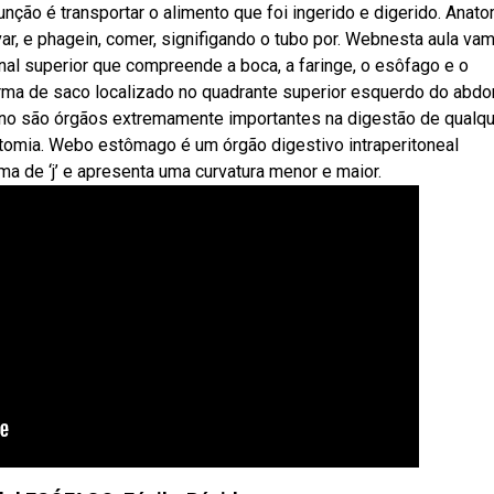
unção é transportar o alimento que foi ingerido e digerido. Anat
evar, e phagein, comer, signifigando o tubo por. Webnesta aula va
inal superior que compreende a boca, a faringe, o esôfago e o
rma de saco localizado no quadrante superior esquerdo do abd
no são órgãos extremamente importantes na digestão de qualqu
tomia. Webo estômago é um órgão digestivo intraperitoneal
a de ‘j’ e apresenta uma curvatura menor e maior.