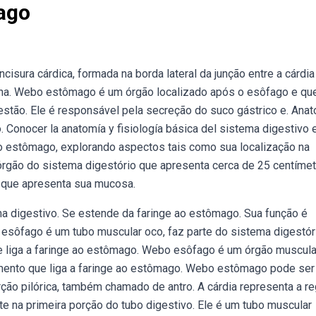
ago
isura cárdica, formada na borda lateral da junção entre a cárdia
te na. Webo estômago é um órgão localizado após o esôfago e qu
tão. Ele é responsável pela secreção do suco gástrico e. Ana
. Conocer la anatomía y fisiología básica del sistema digestivo 
o estômago, explorando aspectos tais como sua localização na
rgão do sistema digestório que apresenta cerca de 25 centímet
 que apresenta sua mucosa.
a digestivo. Se estende da faringe ao estômago. Sua função é
esôfago é um tubo muscular oco, faz parte do sistema digestóri
 que liga a faringe ao estômago. Webo esôfago é um órgão muscul
mento que liga a faringe ao estômago. Webo estômago pode ser
rção pilórica, também chamado de antro. A cárdia representa a re
 na primeira porção do tubo digestivo. Ele é um tubo muscular