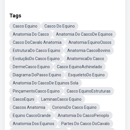
Tags
Casco Equino
Casco Do Equino
Anatomia Do Casco
Anatomia Do CascoDe Equinos
Casco DoCavalo Anatomia
Anatomia EquinoOssos
EstruturaDo Casco Equino
Anatomia CascoBovino
EvoluçãoDo Casco Equino
AnatomicaDo Casco
DermeCasco Equino
Casco EquinoAchinelado
Diagrama DoPasso Equino
EsqueletoDo Equino
Anatomia Do CascoDe Equinos Sola
PinçamentoCasco Equino
Casco EquinoEstruturas
CascoEquni
LaminasCasco Equino
Cascos Anatomia
CorionsDo Casco Equino
Equino CascoGrande
Anatomia Do CascoPerioplo
Anatomia Dos Equinos
Partes Do Casco DoCavalo