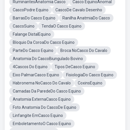
RuminantesAnatomia Casco
Casco EquinoAnomal
CascoPodre Equino
CascoDe Cavalo Desenho
BarrasDo Casco Equino
Ranilha AnatmiaDo Casco
CascoSuino
TendaO Casco Equino
Falange DistalEquino
Bloquio Da CoroaDo Casco Equino
ParteDo Casco Equino
Broca NoCasco Do Cavalo
Anatomia Do CascoBiungulado Bovino
4Cascos Do Equino
Tipos DeCasco Equino
Eixo PalmarCasco Equino
FisiologiaDo Casco Equino
Habronema NoCasco Do Cavalo
CoxinsEquino
Camadas Da ParedeDo Casco Equino
Anatomia ExternaCasco Equino
Foto Anatomia Do CascoDe Equino
Linfangite EmCasco Equino
EmboletamentoO Casco Equino