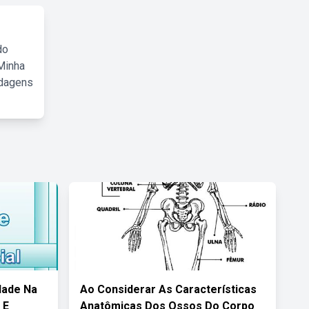
do
Minha
rdagens
idade Na
Ao Considerar As Características
 E
Anatômicas Dos Ossos Do Corpo