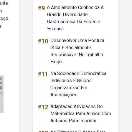
ente
#9
é Amplamente Conhecida A
s
Grande Diversidade
coço.
Gastronômica Da Espécie
m
Humana
#10
Desenvolver Uma Postura
ética E Socialmente
Responsável No Trabalho
Exige
#11
Na Sociedade Democrática
Indivíduos E Grupos
Organizam-se Em
Associações
#12
Adaptadas Atividades De
Matemática Para Alunos Com
Autismo Para Imprimir