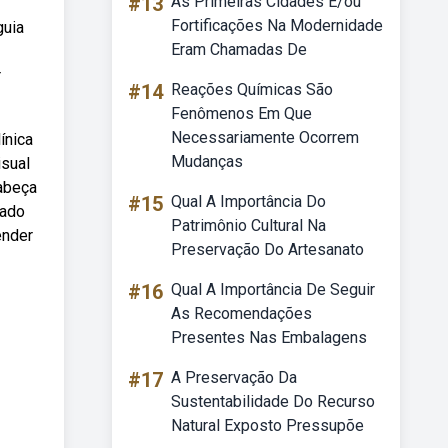
#13
As Primeiras Cidades E/ou
Fortificações Na Modernidade
guia
Eram Chamadas De
r
#14
Reações Químicas São
Fenômenos Em Que
Necessariamente Ocorrem
ínica
Mudanças
isual
cabeça
#15
Qual A Importância Do
zado
Patrimônio Cultural Na
ender
Preservação Do Artesanato
#16
Qual A Importância De Seguir
As Recomendações
Presentes Nas Embalagens
#17
A Preservação Da
Sustentabilidade Do Recurso
Natural Exposto Pressupõe