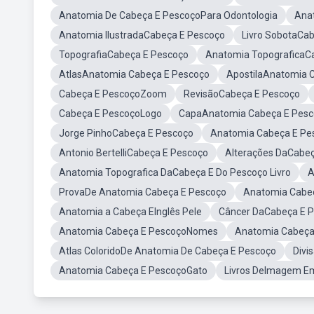
Anatomia De Cabeça E PescoçoPara Odontologia
Anat
Anatomia IlustradaCabeça E Pescoço
Livro SobotaCa
TopografiaCabeça E Pescoço
Anatomia TopograficaC
AtlasAnatomia Cabeça E Pescoço
ApostilaAnatomia 
Cabeça E PescoçoZoom
RevisãoCabeça E Pescoço
Cabeça E PescoçoLogo
CapaAnatomia Cabeça E Pesc
Jorge PinhoCabeça E Pescoço
Anatomia Cabeça E Pe
Antonio BertelliCabeça E Pescoço
Alterações DaCabe
Anatomia Topografica DaCabeça E Do Pescoço Livro
A
ProvaDe Anatomia Cabeça E Pescoço
Anatomia Cabe
Anatomia a Cabeça EInglês Pele
Câncer DaCabeça E 
Anatomia Cabeça E PescoçoNomes
Anatomia Cabeça 
Atlas ColoridoDe Anatomia De Cabeça E Pescoço
Divi
Anatomia Cabeça E PescoçoGato
Livros DeImagem E