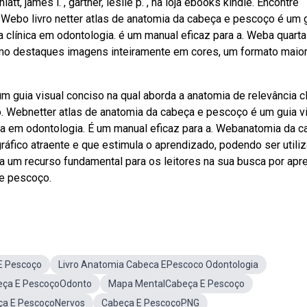
 james l. , gartner, leslie p. , na loja ebooks kindle. Encontre
a. Webo livro netter atlas de anatomia da cabeça e pescoço é um 
a clínica em odontologia. é um manual eficaz para a. Weba quarta
mo destaques imagens inteiramente em cores, um formato maio
 guia visual conciso na qual aborda a anatomia de relevância cl
o. Webnetter atlas de anatomia da cabeça e pescoço é um guia v
ica em odontologia. É um manual eficaz para a. Webanatomia da 
áfico atraente e que estimula o aprendizado, podendo ser utili
a um recurso fundamental para os leitores na sua busca por apr
e pescoço.
E Pescoço
Livro Anatomia Cabeca EPescoco Odontologia
eça E PescoçoOdonto
Mapa MentalCabeça E Pescoço
ça E PescoçoNervos
Cabeça E PescoçoPNG