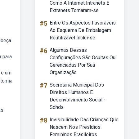
Como A Internet Intranets E
Extranets Tornaram-se
#5
Entre Os Aspectos Favoráveis
Ao Esquema De Embalagem
Reutilizável Inclui-se
abeça
#6
Algumas Dessas
a para
Configurações São Ocultas Ou
Gerenciadas Por Sua
Organização
o é um
atomia
#7
Secretaria Municipal Dos
Direitos Humanos E
Desenvolvimento Social -
Sdhds
as
#8
Invisibilidade Das Crianças Que
Nascem Nos Presídios
Femininos Brasileiros