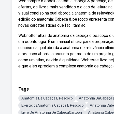
Webcompre o ebook anatomia cabeça & pescoço, de hiatt,
ofertas, os livros mais vendidos e dicas de leitura n
visual conciso na qual aborda a anatomia de relevânci
edição do anatomia: Cabeça & pescoço apresenta co
novas carcaterísticas que facilitam ao.
Webnetter atlas de anatomia da cabeça e pescoço é um
em odontologia. É um manual eficaz para a preparaçã
conciso na qual aborda a anatomia de relevância clín
e pescoço aborda o assunto por meio de um projeto gr
como um atlas, devido à qualidade. Webesse livro sej
e que eles apreciem a complexa anatomia de cabeça 
Tags
Anatomia De Cabeça E Pescoço
Anatomia DaCabeça 
ExercíciosAnatomia Cabeça E Pescoço
Anatomia Cab
Livro De Anatomia De CabeçaCartoon
Anatomia Cabe