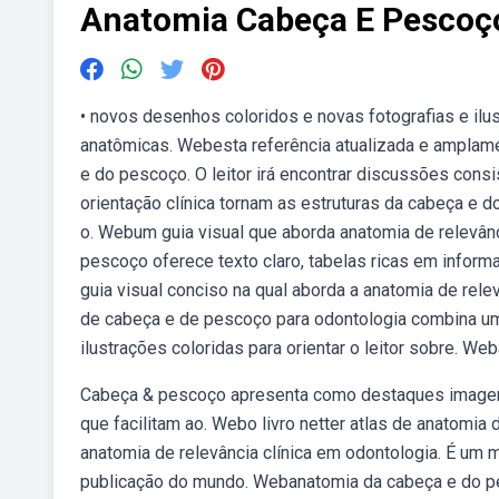
Anatomia Cabeça E Pescoço
• novos desenhos coloridos e novas fotografias e il
anatômicas. Webesta referência atualizada e amplame
e do pescoço. O leitor irá encontrar discussões cons
orientação clínica tornam as estruturas da cabeça e
o. Webum guia visual que aborda anatomia de relevânc
pescoço oferece texto claro, tabelas ricas em inform
guia visual conciso na qual aborda a anatomia de rele
de cabeça e de pescoço para odontologia combina um 
ilustrações coloridas para orientar o leitor sobre. We
Cabeça & pescoço apresenta como destaques imagens
que facilitam ao. Webo livro netter atlas de anatomia
anatomia de relevância clínica em odontologia. É um ma
publicação do mundo. Webanatomia da cabeça e do pe