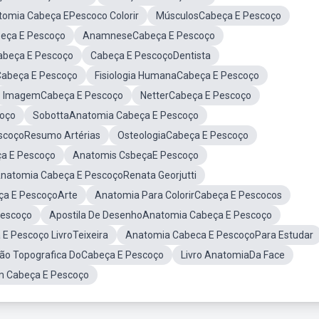
omia Cabeça EPescoco Colorir
MúsculosCabeça E Pescoço
beça E Pescoço
AnamneseCabeça E Pescoço
abeça E Pescoço
Cabeça E PescoçoDentista
Cabeça E Pescoço
Fisiologia HumanaCabeça E Pescoço
ImagemCabeça E Pescoço
NetterCabeça E Pescoço
oço
SobottaAnatomia Cabeça E Pescoço
scoçoResumo Artérias
OsteologiaCabeça E Pescoço
ça E Pescoço
Anatomis CsbeçaE Pescoço
natomia Cabeça E PescoçoRenata Georjutti
ça E PescoçoArte
Anatomia Para ColorirCabeça E Pescocos
Pescoço
Apostila De DesenhoAnatomia Cabeça E Pescoço
E Pescoço LivroTeixeira
Anatomia Cabeca E PescoçoPara Estudar
são Topografica DoCabeça E Pescoço
Livro AnatomiaDa Face
m Cabeça E Pescoço