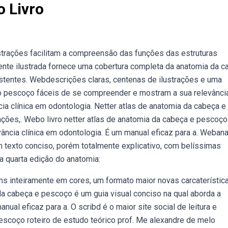
 Livro
ustrações facilitam a compreensão das funções das estruturas
nte ilustrada fornece uma cobertura completa da anatomia da c
istentes. Webdescrições claras, centenas de ilustrações e uma
 do pescoço fáceis de se compreender e mostram a sua relevânci
ia clínica em odontologia. Netter atlas de anatomia da cabeça e
ações,. Webo livro netter atlas de anatomia da cabeça e pescoç
vância clínica em odontologia. É um manual eficaz para a. Weban
texto conciso, porém totalmente explicativo, com belíssimas
ba quarta edição do anatomia:
 inteiramente em cores, um formato maior novas carcaterístic
 da cabeça e pescoço é um guia visual conciso na qual aborda a
nual eficaz para a. O scribd é o maior site social de leitura e
scoço roteiro de estudo teórico prof. Me alexandre de melo