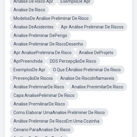
Análise De Risco Apr
ExemploDe Apr
Analise De Risco
ModelosDe Análise Preliminar De Risco
Analise DeAcidentes
Apr Análise Preliminar De Riscos
Analise Preliminar DePerigo
Analise Preliminar De RiscoDesenho
Apr AnalisePrelimina De Risco
Analise DeProjeto
AprPreenchida
DDS PercepçãoDe Risco
ExemplosDe Apr
O Que ÉAnálise Preliminar De Risco
PrevençãoDe Riscos
Analise De RiscoInflamaveis
Análise PrelimnarDe Risco
Analise PrenimilarDe Risco
Capa AnalisePeliminar De Risco
Analise PremilinarDe Risco
Como Elaborar UmaAnalise Preliminer De Risco
Análise Preliminar De RiscoEm Uma Cozinha
Cenario ParaAnalise De Risco