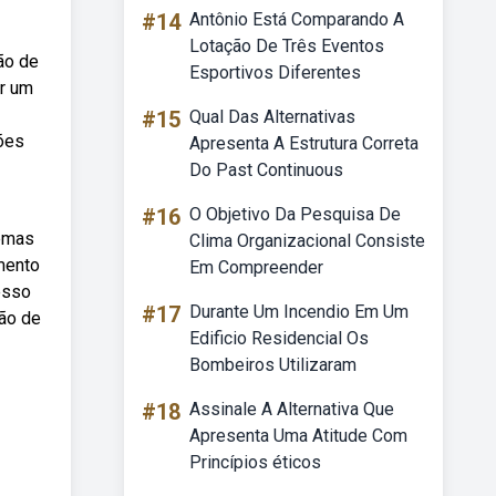
#14
Antônio Está Comparando A
Lotação De Três Eventos
ão de
Esportivos Diferentes
ir um
#15
Qual Das Alternativas
ões
Apresenta A Estrutura Correta
Do Past Continuous
#16
O Objetivo Da Pesquisa De
temas
Clima Organizacional Consiste
imento
Em Compreender
esso
#17
Durante Um Incendio Em Um
ção de
Edificio Residencial Os
Bombeiros Utilizaram
#18
Assinale A Alternativa Que
Apresenta Uma Atitude Com
Princípios éticos