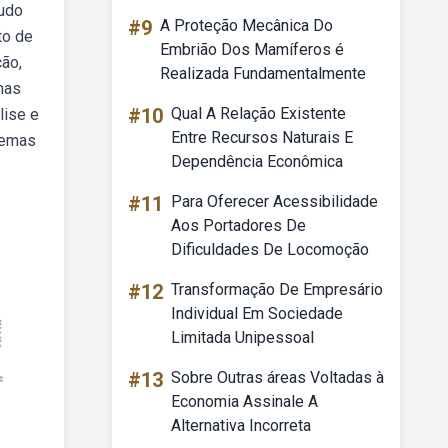
tudo
#9
A Proteção Mecânica Do
to de
Embrião Dos Mamíferos é
ão,
Realizada Fundamentalmente
mas
#10
Qual A Relação Existente
lise e
Entre Recursos Naturais E
temas
Dependência Econômica
#11
Para Oferecer Acessibilidade
Aos Portadores De
Dificuldades De Locomoção
#12
Transformação De Empresário
Individual Em Sociedade
Limitada Unipessoal
#13
Sobre Outras áreas Voltadas à
Economia Assinale A
Alternativa Incorreta