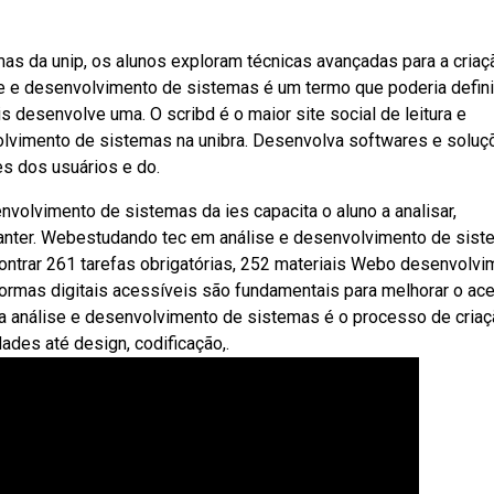
s da unip, os alunos exploram técnicas avançadas para a criaç
e e desenvolvimento de sistemas é um termo que poderia defin
 desenvolve uma. O scribd é o maior site social de leitura e
lvimento de sistemas na unibra. Desenvolva softwares e soluç
s dos usuários e do.
volvimento de sistemas da ies capacita o aluno a analisar,
 e manter. Webestudando tec em análise e desenvolvimento de sis
contrar 261 tarefas obrigatórias, 252 materiais Webo desenvolv
formas digitais acessíveis são fundamentais para melhorar o ac
ba análise e desenvolvimento de sistemas é o processo de cria
des até design, codificação,.