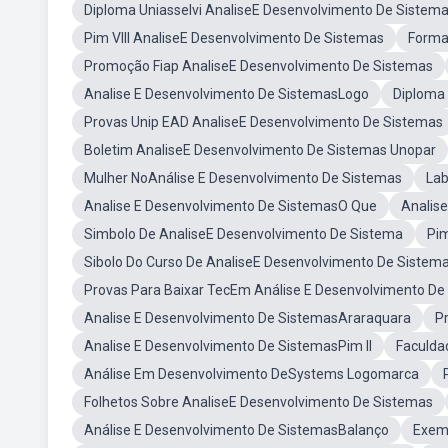
Diploma Uniasselvi AnaliseE Desenvolvimento De Sistem
Pim VIII AnaliseE Desenvolvimento De Sistemas
Forma
Promoção Fiap AnaliseE Desenvolvimento De Sistemas
Analise E Desenvolvimento De SistemasLogo
Diploma
Provas Unip EAD AnaliseE Desenvolvimento De Sistemas
Boletim AnaliseE Desenvolvimento De Sistemas Unopar
Mulher NoAnálise E Desenvolvimento De Sistemas
Lab
Analise E Desenvolvimento De SistemasO Que
Analis
Simbolo De AnaliseE Desenvolvimento De Sistema
Pim
Sibolo Do Curso De AnaliseE Desenvolvimento De Sistem
Provas Para Baixar TecEm Análise E Desenvolvimento De
Analise E Desenvolvimento De SistemasAraraquara
P
Analise E Desenvolvimento De SistemasPim II
Faculda
Análise Em Desenvolvimento DeSystems Logomarca
Folhetos Sobre AnaliseE Desenvolvimento De Sistemas
Análise E Desenvolvimento De SistemasBalanço
Exemp