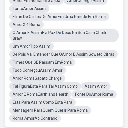
Amor Em RomaLivro Capa
AmorOu Algo Assim
TantoAmor Assim
Filme De Cartas De AmorEm Uma Parede Em Roma
AmorX 4 Roma
O Amor E AssimE a Paz De Deus Na Sua Casa Charli
Braw
Um AmorTipo Assim
De Pois Vai Entender Que OAmor E Assim Soweto Cifras
Filmes Que SE Passam EmRoma
Tudo ComeçouAssim Amor
Amor RomaSapato Charge
Tal FiguraEsta Para Tal Assim Como
Assim Amor
Amor E RomaEarth and Hearth
Fonte DoAmor Roma
Está Para Assim Como Está Para
Mensagem ParaQuem Quer Ir Para Roma
Roma AmorAo Contrário