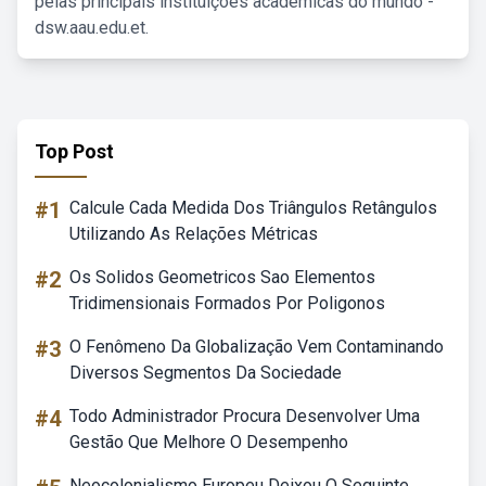
pelas principais instituições acadêmicas do mundo -
dsw.aau.edu.et.
Top Post
#1
Calcule Cada Medida Dos Triângulos Retângulos
Utilizando As Relações Métricas
#2
Os Solidos Geometricos Sao Elementos
Tridimensionais Formados Por Poligonos
#3
O Fenômeno Da Globalização Vem Contaminando
Diversos Segmentos Da Sociedade
#4
Todo Administrador Procura Desenvolver Uma
Gestão Que Melhore O Desempenho
Neocolonialismo Europeu Deixou O Seguinte