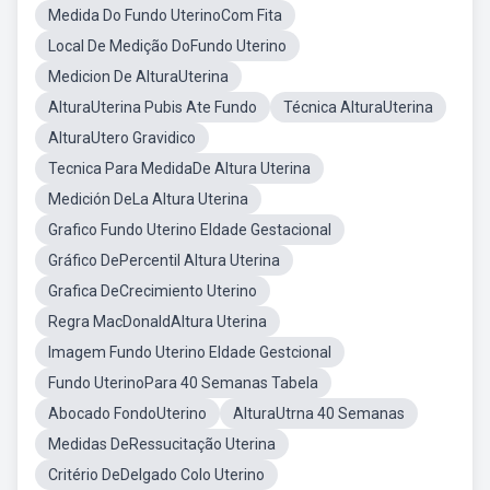
Medida Do Fundo UterinoCom Fita
Local De Medição DoFundo Uterino
Medicion De AlturaUterina
AlturaUterina Pubis Ate Fundo
Técnica AlturaUterina
AlturaUtero Gravidico
Tecnica Para MedidaDe Altura Uterina
Medición DeLa Altura Uterina
Grafico Fundo Uterino EIdade Gestacional
Gráfico DePercentil Altura Uterina
Grafica DeCrecimiento Uterino
Regra MacDonaldAltura Uterina
Imagem Fundo Uterino EIdade Gestcional
Fundo UterinoPara 40 Semanas Tabela
Abocado FondoUterino
AlturaUtrna 40 Semanas
Medidas DeRessucitação Uterina
Critério DeDelgado Colo Uterino