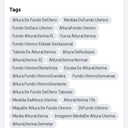
Tags
Altura De Fundo DeÚtero
Medida DoFundo Uterino
Fundo DeSaco Uterino
AlturaFondo Uterino
Fundo AlturaUterina IG
Curva AlturaUterina
Fundo Uterino EIdade Gestacional
Tabela De AlturaUterina
Altura DeRodopia
AlturaUterina 32
AlturaUterina Normal
Fundo UterinoObstetrícia
Escala De AlturaUterina
Altura Fundo UterinoGravidez
Fundo UterinoSemanas
Altura Fundo UterinoGestante
Altura De Fundo DeÚtero Tabeela
Medida DaAltura Uterina
AlturaUterina 19s
MapaDe Altura De Fundo Uterino
26Fundo Uterino
Media AlturaUterna
Imagenm MedidDe Altura Uterina
AlturaUterina Gemelar