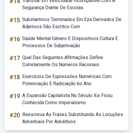
#14
Transitar Em Velocidade Incompativel Com A
Segurança Diante De Escolas
#15
Substantivos Terminados Em Eza Derivados De
Adjetivos São Escritos Com
#16
Saúde Mental Gênero E Dispositivos Cultura E
Processos De Subjetivação
#17
Qual Das Seguintes Afirmações Define
Corretamente Os Números Racionais
#18
Exercícios De Expressões Numéricas Com
Potenciação E Radiciação 6o Ano
#19
A Expansão Capitalista No Século Xix Ficou
Conhecida Como Imperialismo
#20
Reescreva As Frases Substituindo As Locuções
Adverbiais Por Advérbios