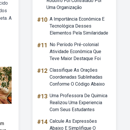
Rodolfo Foi Contratado Por
cido
Uma Organização
odos
eta. A
#10
A Importância Econômica E
Tecnológica Desses
Elementos Pela Similaridade
#11
No Período Pré-colonial
Atividade Econômica Que
Teve Maior Destaque Foi
#12
Classifique As Orações
Coordenadas Sublinhadas
Conforme O Código Abaixo
#13
Uma Professora De Quimica
Realizou Uma Experiencia
Com Seus Estudantes
#14
Calcule As Expressões
am
Abaixo E Simplifique O