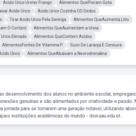
Acido Urico Ureter Frango
Alimentos QuePioram Gota
ixar Acido Urico
Acido Urico Cozinha OS Dedos
to
Tirar Acido Urico Pela Seringa
Alimentos QueAumenta Litio
m O Cortizol
Alimentos QueAumentam a Ureia
Urico Elevado
Alimentos QueContem Acidos
AlimentosFontes De Vitamina P
Suco De Laranja E Cenoura
Ácido Úrico
Alimentos QueAbaixam a Neorodrenalina
 ao desenvolvimento dos alunos no ambiente escolar, empregan
nexões genuínas e são alimentados por criatividade e paixão. 
a jornada para se tornarem uma geração notável, utilizando abo
ipais instituições acadêmicas do mundo - dsw.aau.edu.et.