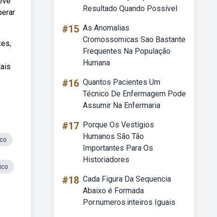
deve
Resultado Quando Possível
berar
#15
As Anomalias
Cromossomicas Sao Bastante
xes,
Frequentes Na População
e
Humana
tais
#16
Quantos Pacientes Um
Técnico De Enfermagem Pode
Assumir Na Enfermaria
#17
Porque Os Vestígios
Humanos São Tão
rco
Importantes Para Os
Historiadores
ico
#18
Cada Figura Da Sequencia
Abaixo é Formada
Por.numeros.inteiros Iguais