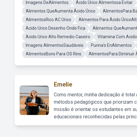
Imagens DeAlimentos
Ácido Úrico Alimentosa Evitar
Alimentos QueAumenta Ácido Úrico
AlimentosPara Ba
AlimentosRico AC Urico
Alimentos Para Ácido ÚricoAl
Acido Urico Desenho Onde Fica
Alimentos QueAumenta
Acido Urico Alto Remedio Caseiro
Vitamina Com Acido 
Imagens AlimentosSaudáveis
Purina's EnAlimentos
AlimentosBons Para OS Rins
AlimentosPara Diminuir 
Emelie
Como mentor, minha dedicação é total
métodos pedagógicos que priorizam co
missão é orientar os estudantes em su
educacionais reconhecidas pelas princ