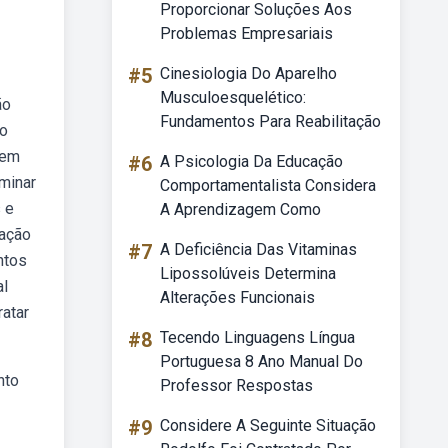
Proporcionar Soluções Aos
Problemas Empresariais
#5
Cinesiologia Do Aparelho
Musculoesquelético:
ão
Fundamentos Para Reabilitação
 o
zem
#6
A Psicologia Da Educação
iminar
Comportamentalista Considera
 e
A Aprendizagem Como
zação
#7
A Deficiência Das Vitaminas
ntos
Lipossolúveis Determina
al
Alterações Funcionais
ratar
#8
Tecendo Linguagens Língua
Portuguesa 8 Ano Manual Do
nto
Professor Respostas
#9
Considere A Seguinte Situação