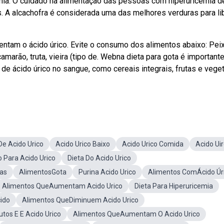
emia. O cuidado na alimentação das pessoas com hiperuricemia 
s. A alcachofra é considerada uma das melhores verduras para li
tam o ácido úrico. Evite o consumo dos alimentos abaixo: Pei
amarão, truta, vieira (tipo de. Webna dieta para gota é important
 de ácido úrico no sangue, como cereais integrais, frutas e vege
De Acido Urico
Acido Urico Baixo
Acido Urico Comida
Acido Ui
 Para Acido Urico
Dieta Do Acido Urico
ras
AlimentosGota
Purina Acido Urico
Alimentos ComÁcido Úr
Alimentos QueAumentam Acido Urico
Dieta Para Hiperuricemia
ido
Alimentos QueDiminuem Acido Urico
utos E E Acido Urico
Alimentos QueAumentam O Acido Urico