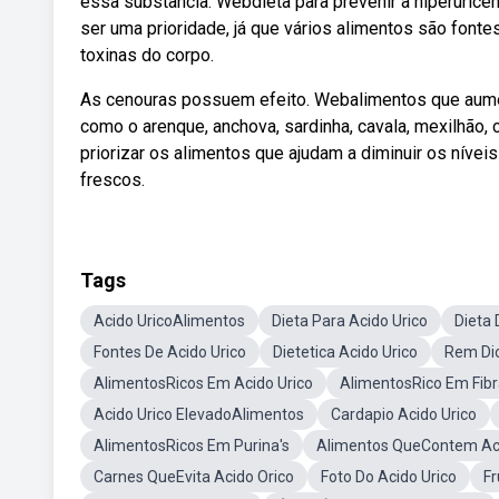
essa substância: Webdieta para prevenir a hiperuric
ser uma prioridade, já que vários alimentos são fonte
toxinas do corpo.
As cenouras possuem efeito. Webalimentos que aumen
como o arenque, anchova, sardinha, cavala, mexilhão, c
priorizar os alimentos que ajudam a diminuir os níveis
frescos.
Tags
Acido UricoAlimentos
Dieta Para Acido Urico
Dieta 
Fontes De Acido Urico
Dietetica Acido Urico
Rem Dio
AlimentosRicos Em Acido Urico
AlimentosRico Em Fib
Acido Urico ElevadoAlimentos
Cardapio Acido Urico
AlimentosRicos Em Purina's
Alimentos QueContem Ac
Carnes QueEvita Acido Orico
Foto Do Acido Urico
Fr