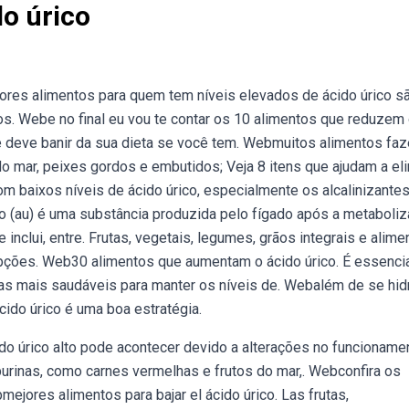
o úrico
res alimentos para quem tem níveis elevados de ácido úrico s
s. Webe no final eu vou te contar os 10 alimentos que reduzem
cê deve banir da sua dieta se você tem. Webmuitos alimentos fa
o mar, peixes gordos e embutidos; Veja 8 itens que ajudam a el
baixos níveis de ácido úrico, especialmente os alcalinizantes
co (au) é uma substância produzida pelo fígado após a metaboli
inclui, entre. Frutas, vegetais, legumes, grãos integrais e alime
opções. Web30 alimentos que aumentam o ácido úrico. É essenci
vas mais saudáveis para manter os níveis de. Webalém de se hid
cido úrico é uma boa estratégia.
do úrico alto pode acontecer devido a alterações no funcioname
urinas, como carnes vermelhas e frutos do mar,. Webconfira os
ejores alimentos para bajar el ácido úrico. Las frutas,