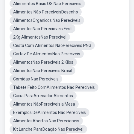
Aliementos Basic OS Nao Pereciveis
Alimentos Não PerecíveisDesenho
AlimentosOrganicos Nao Pereciveis
AlimentosNao Pérecioveis Fest
2Kg AlimentosNao Perecivel
Cesta Com Alimentos NãoPereciveis PNG
Cartaz De AlimentosNao Pereciveis
AlimentosNao Pereciveis 2 Kilos
AlimentosNao Pereciveis Brasil
Comidas Nao Pereciveis
Tabete Feito ComAlimentos Nao Pereciveis
Caixa ParaArrecadar Alimentos
Alimentos NãoPereciveis a Mesa
Exemplos DeAlimentos Não Perecíveis
AlimentosAbertos Nao Perecieneis
Kit Lanche ParaDoação Nao Perecivel